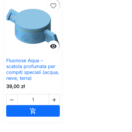
favorite_border

Fluonose Aqua –
scatola profumata per
compiti speciali (acqua,
neve, terra)
39,00 zł


Aggiungi al carrello
