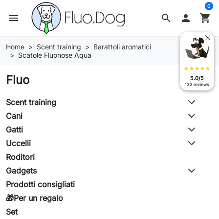
0
menu
search

shopping_cart
Home
Scent training
Barattoli aromatici
Scatole Fluonose Aqua
star
star
star
star
star
Fluo
5.0/5
132 reviews
Scent training
Cani
Gatti
Uccelli
Roditori
Gadgets
Prodotti consigliati
🎁Per un regalo
Set