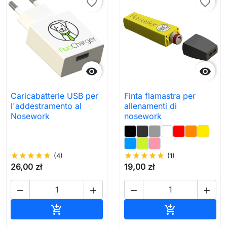
favorite_border
favorite_border


Caricabatterie USB per
Finta flamastra per
l'addestramento al
allenamenti di
Nosework
nosework
star
star
star
star
star
(4)
star
star
star
star
star
(1)
26,00 zł
19,00 zł




Aggiungi al carrello
Aggiungi al c

