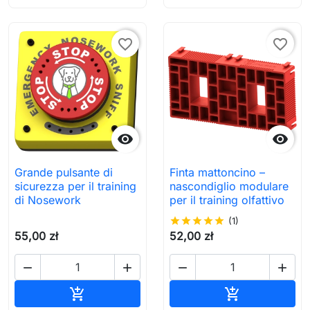
favorite_border
favorite_border


Grande pulsante di
Finta mattoncino –
sicurezza per il training
nascondiglio modulare
di Nosework
per il training olfattivo
star
star
star
star
star
(1)
55,00 zł
52,00 zł




Aggiungi al carrello
Aggiungi al c

