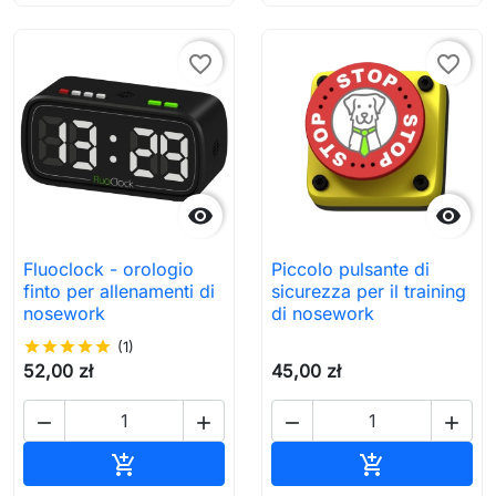
favorite_border
favorite_border


Fluoclock - orologio
Piccolo pulsante di
finto per allenamenti di
sicurezza per il training
nosework
di nosework
star
star
star
star
star
(1)
52,00 zł
45,00 zł




Aggiungi al carrello
Aggiungi al c

