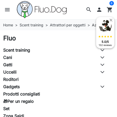
0
menu
search

shopping_cart
Home
Scent training
Attrattori per oggetti
Azienda
Fluo
star
star
star
star
star
5.0/5
132 reviews
Scent training
Cani
Gatti
Uccelli
Roditori
Gadgets
Prodotti consigliati
🎁Per un regalo
Set
Zona Saldi