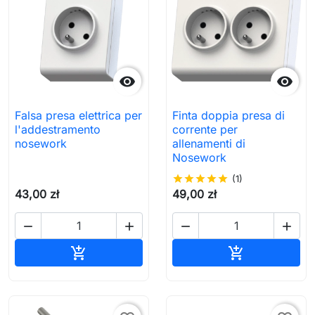


Falsa presa elettrica per
Finta doppia presa di
l'addestramento
corrente per
nosework
allenamenti di
Nosework
star
star
star
star
star
(1)
43,00 zł
49,00 zł




Aggiungi al carrello
Aggiungi al c

