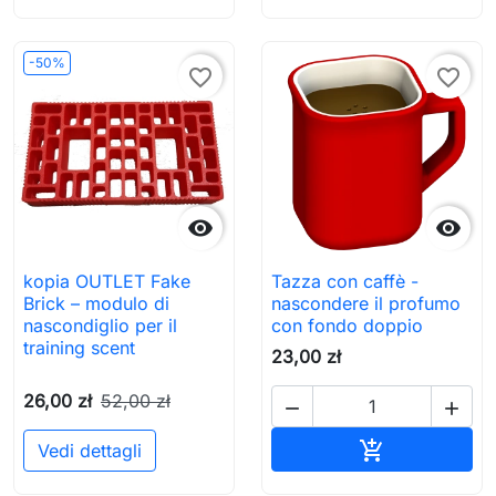
-50%
favorite_border
favorite_border


kopia OUTLET Fake
Tazza con caffè -
Brick – modulo di
nascondere il profumo
nascondiglio per il
con fondo doppio
training scent
23,00 zł
26,00 zł
52,00 zł


Aggiungi al c

Vedi dettagli