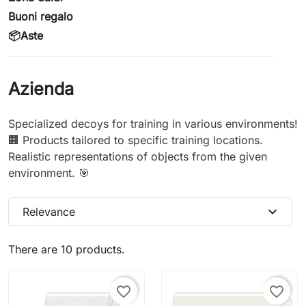
Buoni regalo
📦Aste
Azienda
Specialized decoys for training in various environments!
🏢 Products tailored to specific training locations.
Realistic representations of objects from the given
environment. 🎯
expand_more
Relevance
There are 10 products.
favorite_border
favorite_border