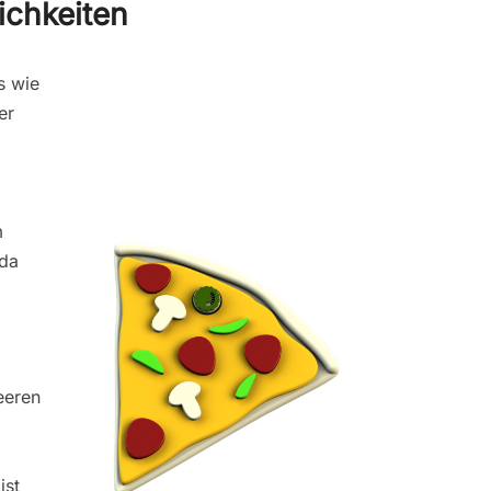
ichkeiten
s wie
er
m
 da
leeren
ist