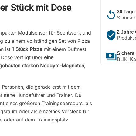
ner Stück mit Dose
replay
30 Tage
Standard
verified_user
2 Jahre 
ompakter Modulsensor für Scentwork und
Produkti
g zu einem vollständigen Set von Pizza
en ist
1 Stück Pizza
mit einem Duftnest
payments
Sichere
e Dose verfügt über
eine
BLIK, Ka
ngebauten starken Neodym-Magneten
,
r Personen, die gerade erst mit dem
hrittene Hundeführer und Trainer. Du
ent eines größeren Trainingsparcours, als
ngsraum oder als einzelnes Versteck für
e oder auf dem Trainingsplatz