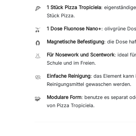
1 Stück Pizza Tropiciela
: eigenständig
🍕
Stück Pizza.
1 Dose Fluonose Nano+
: olivgrüne Dos
🫒
Magnetische Befestigung
: die Dose haf
🧲
Für Nosework und Scentwork
: ideal f
👃
Schule und im Freien.
Einfache Reinigung
: das Element kann
🧼
Reinigungsmittel gewaschen werden.
Modulare Form
: benutze es separat o
🧩
von Pizza Tropiciela.