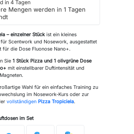
d in 4 Tagen
re Mengen werden in 1 Tagen
ndt
ela – einzelner Stück
ist ein kleines
für Scentwork und Nosework, ausgestattet
t für die Dose Fluonose Nano+.
en Sie
1 Stück Pizza und 1 olivgrüne Dose
no+
mit einstellbarer Duftintensität und
 Magneten.
großartige Wahl für ein einfaches Training zu
bwechslung im Nosework-Kurs oder zur
der
vollständigen
Pizza Tropiciela
.
uftdosen im Set
search