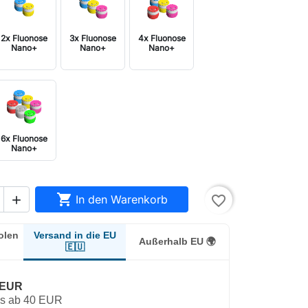
2x Fluonose
3x Fluonose
4x Fluonose
Nano+
Nano+
Nano+
6x Fluonose
Nano+

In den Warenkorb
favorite_border

Versand in die EU
olen
Außerhalb EU 🌍
🇪🇺
 EUR
os ab 40 EUR