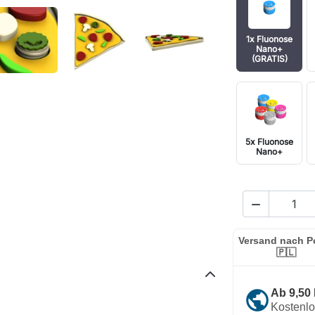
1x Fluonose
Nano+
(GRATIS)
5x Fluonose
Nano+

Versand nach P
🇵🇱
public
Ab 9,50
Kostenl