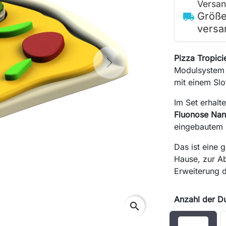
Versan
Größe
local_shipping
versa
Pizza Tropici
Next
Modulsystem 
mit einem Slo
Im Set erhalt
Fluonose Na
eingebautem
Das ist eine 
Hause, zur A
Erweiterung 
Anzahl der D
search