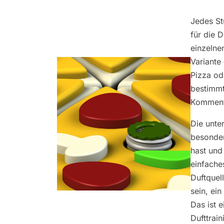
Jedes St
für die 
einzelne
Variante
Pizza od
bestimmt
Kommenta
Die unter
besonder
hast und
einfache
Duftquel
sein, ei
Das ist e
Dufttrain