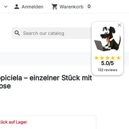

shopping_cart
0
Anmelden
Warenkorb
search
star
star
star
star
star
5.0/5
132 reviews
piciela – einzelner Stück mit
ose
tück auf Lager