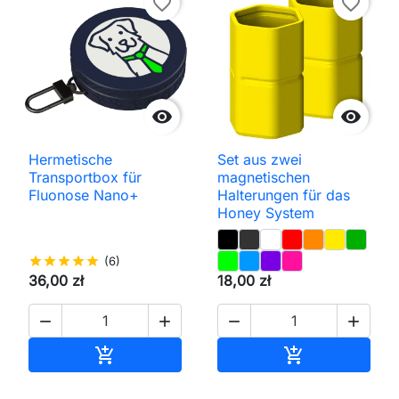
favorite_border
favorite_border


Hermetische
Set aus zwei
Transportbox für
magnetischen
Fluonose Nano+
Halterungen für das
Honey System
star
star
star
star
star
(6)
36,00 zł
18,00 zł




In den Warenkorb
In den Waren

