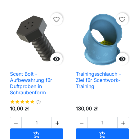
favorite_border
favorite_border


Scent Bolt -
Trainingsschlauch -
Aufbewahrung für
Ziel für Scentwork-
Duftproben in
Training
Schraubenform
star
star
star
star
star
(1)
10,00 zł
130,00 zł




In den Warenkorb
In den Waren

