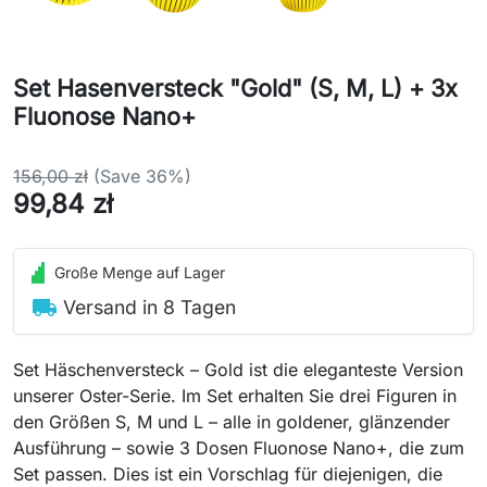
Set Hasenversteck "Gold" (S, M, L) + 3x
Fluonose Nano+
156,00 zł
(Save 36%)
99,84 zł
Große Menge auf Lager
local_shipping
Versand in 8 Tagen
Set Häschenversteck – Gold ist die eleganteste Version
unserer Oster-Serie. Im Set erhalten Sie drei Figuren in
den Größen S, M und L – alle in goldener, glänzender
Ausführung – sowie 3 Dosen Fluonose Nano+, die zum
Set passen. Dies ist ein Vorschlag für diejenigen, die