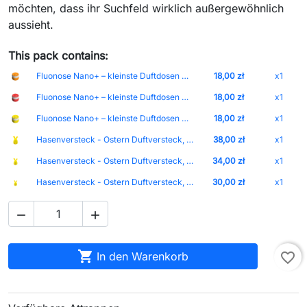
möchten, dass ihr Suchfeld wirklich außergewöhnlich
aussieht.
This pack contains:
Fluonose Nano+ – kleinste Duftdosen mit integriertem Magnet und einstellbarer Duftintensität Deckel-Weiß Dose-Orange
18,00 zł
x1
Fluonose Nano+ – kleinste Duftdosen mit integriertem Magnet und einstellbarer Duftintensität Deckel-Weiß Dose-Rot
18,00 zł
x1
Fluonose Nano+ – kleinste Duftdosen mit integriertem Magnet und einstellbarer Duftintensität Deckel-Weiß Dose-Gelb
18,00 zł
x1
Hasenversteck - Ostern Duftversteck, 3 Größen Größe-L Farbe-Gold
38,00 zł
x1
Hasenversteck - Ostern Duftversteck, 3 Größen Größe-M Farbe-Gold
34,00 zł
x1
Hasenversteck - Ostern Duftversteck, 3 Größen Größe-S Farbe-Gold
30,00 zł
x1



In den Warenkorb
favorite_border