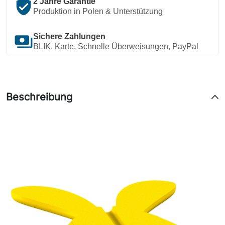
verified_user
2 Jahre Garantie
Produktion in Polen & Unterstützung
payments
Sichere Zahlungen
BLIK, Karte, Schnelle Überweisungen, PayPal
Beschreibung