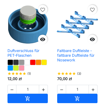
favorite_border
favorite_border


Duftverschluss für
Faltbare Duftleiste -
PET-Flaschen
faltbare Duftleiste für
Nosework
star
star
star
star
star
(1)
star
star
star
star
star
(3)
12,00 zł
70,00 zł




In den Warenkorb
In den Waren

