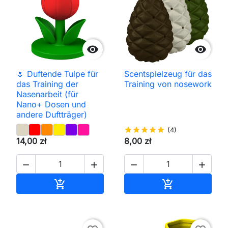


🌷 Duftende Tulpe für
Scentspielzeug für das
das Training der
Training von nosework
Nasenarbeit (für
Nano+ Dosen und
andere Duftträger)
star
star
star
star
star
(4)
14,00 zł
8,00 zł




In den Warenkorb
In den Waren

