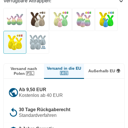
Verfügbare Attrappen:
expand_more
Versand in die EU
Versand nach
Außerhalb EU 🌍
🇪🇺
Polen 🇵🇱
public
Ab 9,50 EUR
Kostenlos ab 40 EUR
replay
30 Tage Rückgaberecht
Standardverfahren