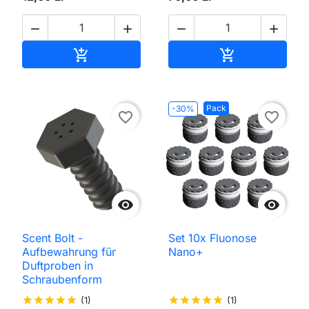




In den Warenkorb
In den Waren


Pack
-30%
favorite_border
favorite_border


Scent Bolt -
Set 10x Fluonose
Aufbewahrung für
Nano+
Duftproben in
Schraubenform
star
star
star
star
star
(1)
star
star
star
star
star
(1)