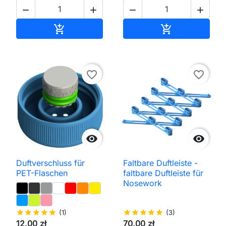




In den Warenkorb
In den Waren


favorite_border
favorite_border


Duftverschluss für
Faltbare Duftleiste -
PET-Flaschen
faltbare Duftleiste für
Nosework
star
star
star
star
star
(1)
star
star
star
star
star
(3)
12,00 zł
70,00 zł