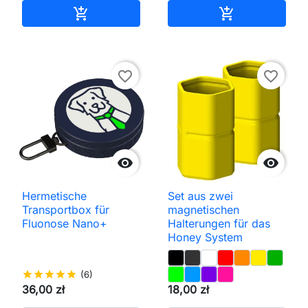
In den Warenkorb
In den Waren


favorite_border
favorite_border


Hermetische
Set aus zwei
Transportbox für
magnetischen
Fluonose Nano+
Halterungen für das
Honey System
star
star
star
star
star
(6)
36,00 zł
18,00 zł