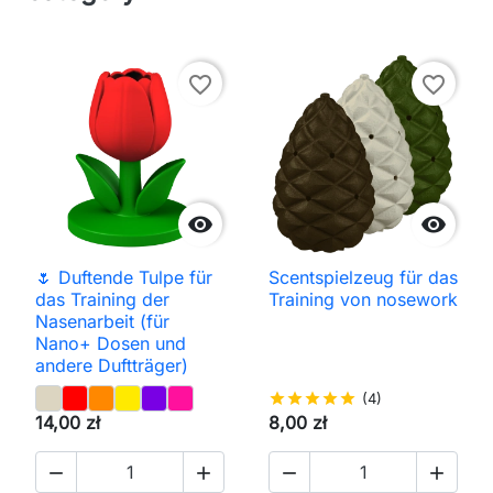
favorite_border
favorite_border


🌷 Duftende Tulpe für
Scentspielzeug für das
das Training der
Training von nosework
Nasenarbeit (für
Nano+ Dosen und
andere Duftträger)
star
star
star
star
star
(4)
14,00 zł
8,00 zł



