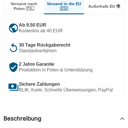
Versand in die EU
Versand nach
Außerhalb EU 🌍
🇪🇺
Polen 🇵🇱
public
Ab 9,50 EUR
Kostenlos ab 40 EUR
replay
30 Tage Rückgaberecht
Standardverfahren
verified_user
2 Jahre Garantie
Produktion in Polen & Unterstützung
payments
Sichere Zahlungen
BLIK, Karte, Schnelle Überweisungen, PayPal
Beschreibung