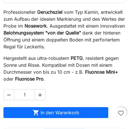
Professioneller
Geruchsziel
vom Typ Kamin, entwickelt
zum Aufbau der idealen Markierung und des Wertes der
Probe im
Nosework
. Ausgestattet mit einem innovativen
Belohnungssystem "von der Quelle"
dank der hinteren
Öffnung und einem doppelten Boden mit perforiertem
Regal für Leckerlis.
Hergestellt aus ultra-robustem
PETG
, resistent gegen
Sonne und Risse. Kompatibel mit Dosen mit einem
Durchmesser von bis zu 10 cm - z.B.
Fluonose Mini+
oder
Fluonose Pro
.



In den Warenkorb
favorite_border