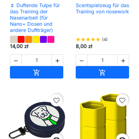
🌷 Duftende Tulpe für
Scentspielzeug für das
das Training der
Training von nosework
Nasenarbeit (für
Nano+ Dosen und
andere Duftträger)
star
star
star
star
star
(4)
14,00 zł
8,00 zł




In den Warenkorb
In den Waren


favorite_border
favorite_border