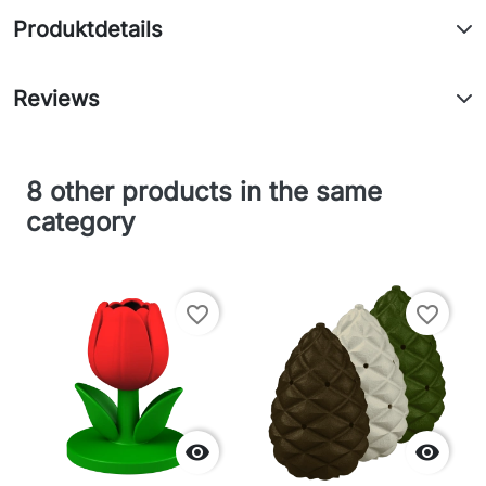
Produktdetails
Reviews
8 other products in the same
category
favorite_border
favorite_border

