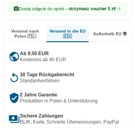
photo_camera
arrow_forward
Dodaj zdjęcie do opinii –
otrzymasz voucher 5 zł!
Versand in die EU
Versand nach
Außerhalb EU 🌍
🇪🇺
Polen 🇵🇱
public
Ab 9,50 EUR
Kostenlos ab 40 EUR
replay
30 Tage Rückgaberecht
Standardverfahren
verified_user
2 Jahre Garantie
Produktion in Polen & Unterstützung
payments
Sichere Zahlungen
BLIK, Karte, Schnelle Überweisungen, PayPal