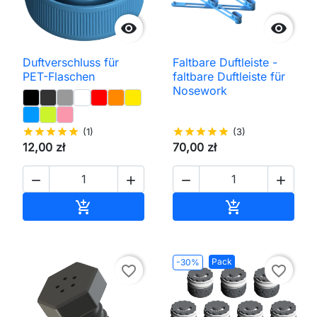


Duftverschluss für
Faltbare Duftleiste -
PET-Flaschen
faltbare Duftleiste für
Nosework
star
star
star
star
star
(1)
star
star
star
star
star
(3)
12,00 zł
70,00 zł




In den Warenkorb
In den Waren


Pack
-30%
favorite_border
favorite_border