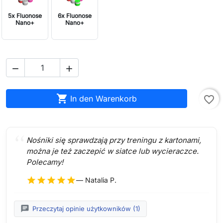
5x Fluonose
6x Fluonose
Nano+
Nano+



In den Warenkorb
favorite_border
Nośniki się sprawdzają przy treningu z kartonami,
można je też zaczepić w siatce lub wycieraczce.
Polecamy!
star
star
star
star
star
— Natalia P.
chat
Przeczytaj opinie użytkowników (1)