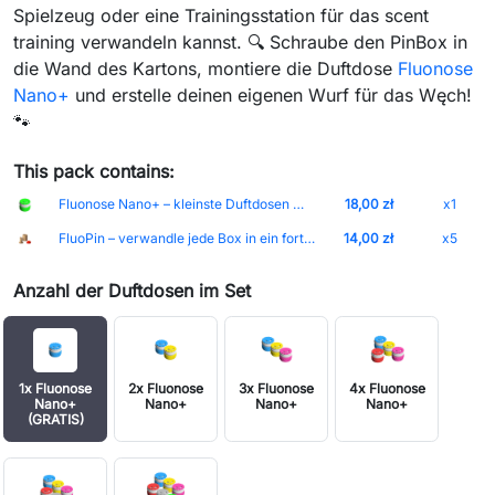
Spielzeug oder eine Trainingsstation für das scent
training verwandeln kannst. 🔍 Schraube den PinBox in
die Wand des Kartons, montiere die Duftdose
Fluonose
Nano+
und erstelle deinen eigenen Wurf für das Węch!
🐾
This pack contains:
Fluonose Nano+ – kleinste Duftdosen mit integriertem Magnet und einstellbarer Duftintensität Deckel-Weiß Dose-Light_Green
18,00 zł
x1
FluoPin – verwandle jede Box in ein fortschrittliches Duftspielzeug
14,00 zł
x5
Anzahl der Duftdosen im Set
1x Fluonose
2x Fluonose
3x Fluonose
4x Fluonose
Nano+
Nano+
Nano+
Nano+
(GRATIS)