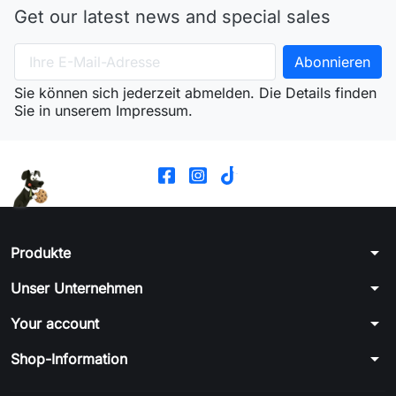
Get our latest news and special sales
Sie können sich jederzeit abmelden. Die Details finden
Sie in unserem Impressum.
arrow_drop_down
Produkte
arrow_drop_down
Unser Unternehmen
arrow_drop_down
Your account
arrow_drop_down
Shop-Information