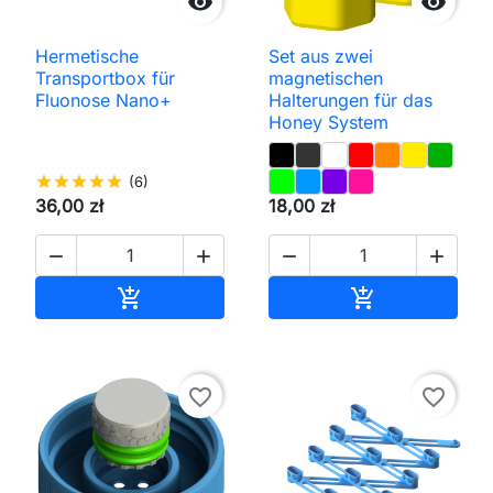


Hermetische
Set aus zwei
Transportbox für
magnetischen
Fluonose Nano+
Halterungen für das
Honey System
star
star
star
star
star
(6)
36,00 zł
18,00 zł




In den Warenkorb
In den Waren


favorite_border
favorite_border