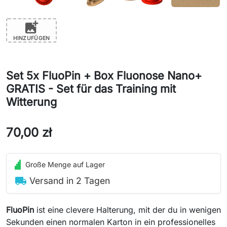
add_photo_alternate
HINZUFÜGEN
Set 5x FluoPin + Box Fluonose Nano+
GRATIS - Set für das Training mit
Witterung
70,00 zł
Große Menge auf Lager
local_shipping
Versand in 2 Tagen
FluoPin
ist eine clevere Halterung, mit der du in wenigen
Sekunden einen normalen Karton in ein professionelles