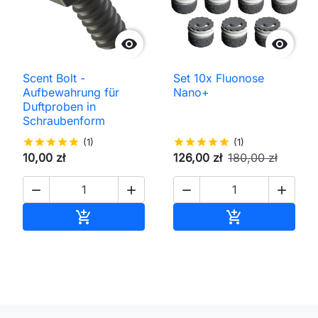


Scent Bolt -
Set 10x Fluonose
Aufbewahrung für
Nano+
Duftproben in
Schraubenform
star
star
star
star
star
(1)
star
star
star
star
star
(1)
10,00 zł
126,00 zł
180,00 zł




In den Warenkorb
In den Waren

