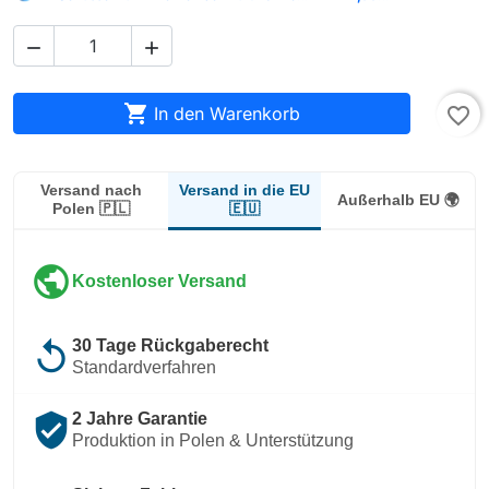



In den Warenkorb
favorite_border
Versand in die EU
Versand nach
Außerhalb EU 🌍
🇪🇺
Polen 🇵🇱
public
Kostenloser Versand
replay
30 Tage Rückgaberecht
Standardverfahren
verified_user
2 Jahre Garantie
Produktion in Polen & Unterstützung