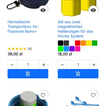


Hermetische
Set aus zwei
Transportbox für
magnetischen
Fluonose Nano+
Halterungen für das
Honey System
star
star
star
star
star
(6)
36,00 zł
18,00 zł




In den Warenkorb
In den Waren


favorite_border
favorite_border