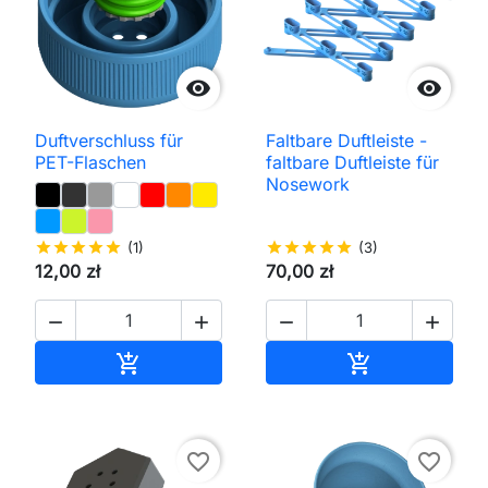


Duftverschluss für
Faltbare Duftleiste -
PET-Flaschen
faltbare Duftleiste für
Nosework
star
star
star
star
star
(1)
star
star
star
star
star
(3)
12,00 zł
70,00 zł




In den Warenkorb
In den Waren


favorite_border
favorite_border