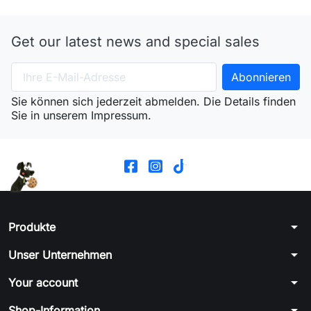
Get our latest news and special sales
Sie können sich jederzeit abmelden. Die Details finden
Sie in unserem Impressum.
arrow_drop_down
Produkte
arrow_drop_down
Unser Unternehmen
arrow_drop_down
Your account
arrow_drop_down
Shop-Information