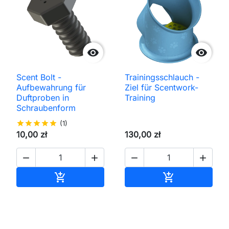


Scent Bolt -
Trainingsschlauch -
Aufbewahrung für
Ziel für Scentwork-
Duftproben in
Training
Schraubenform
star
star
star
star
star
(1)
10,00 zł
130,00 zł




In den Warenkorb
In den Waren

