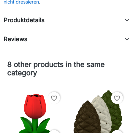
nicht dressieren
.
Produktdetails
Reviews
8 other products in the same
category
favorite_border
favorite_border