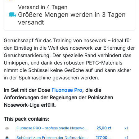
Versand in 4 Tagen
Größere Mengen werden in 3 Tagen
local_shipping
versandt
Geruchsnapf für das Training von nosework – ideal für
den Einstieg in die Welt des nosework zur Erlernung der
Geruchsmarkierung! Der spezielle Rand verhindert das
Umkippen, und dank des robusten PETG-Materials
nimmt die Schüssel keine Gerüche auf und kann sicher
in der Spülmaschine gewaschen werden.
Im Set mit der Dose
Fluonose Pro
, die die
Anforderungen der Regelungen der Polnischen
Nosework-Liga erfüllt.
This pack contains:
Fluonose PRO – professionelle Nosework-Dose (10 cm) Deckel-Weiß Dose-Weiß
25,00 zł
x1
Schüssel zum Erlernen der Duftmarkierung im Nosework-Training
177,00 zł
x1