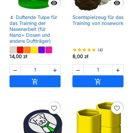


🌷 Duftende Tulpe für
Scentspielzeug für das
das Training der
Training von nosework
Nasenarbeit (für
Nano+ Dosen und
andere Duftträger)
star
star
star
star
star
(4)
14,00 zł
8,00 zł




In den Warenkorb
In den Waren


favorite_border
favorite_border