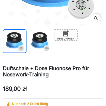
search
add_photo_alternate
HINZUFÜGEN
Duftschale + Dose Fluonose Pro für
Nosework-Training
189,00 zł
Nur noch 2 Stück übrig