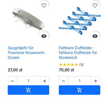
favorite_border
favorite_border


Saugnäpfe für
Faltbare Duftleiste -
Fluonose Nosework-
faltbare Duftleiste für
Dosen
Nosework
star
star
star
star
star
(3)
27,00 zł
70,00 zł




In den Warenkorb
In den Waren

