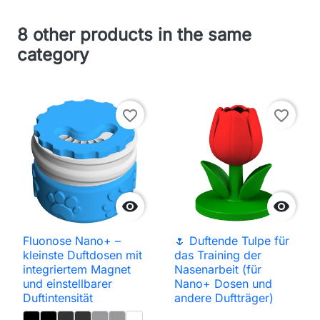
8 other products in the same
category
favorite_border
favorite_border


Fluonose Nano+ –
🌷 Duftende Tulpe für
kleinste Duftdosen mit
das Training der
integriertem Magnet
Nasenarbeit (für
und einstellbarer
Nano+ Dosen und
Duftintensität
andere Duftträger)