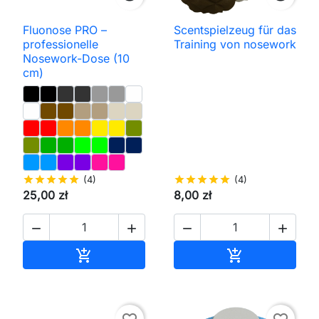
Fluonose PRO –
Scentspielzeug für das
professionelle
Training von nosework
Nosework-Dose (10
cm)
star
star
star
star
star
(4)
star
star
star
star
star
(4)
25,00 zł
8,00 zł




In den Warenkorb
In den Waren

