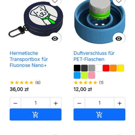
favorite_border
favorite_border


Hermetische
Duftverschluss für
Transportbox für
PET-Flaschen
Fluonose Nano+
star
star
star
star
star
(6)
star
star
star
star
star
(1)
36,00 zł
12,00 zł




In den Warenkorb
In den Waren

