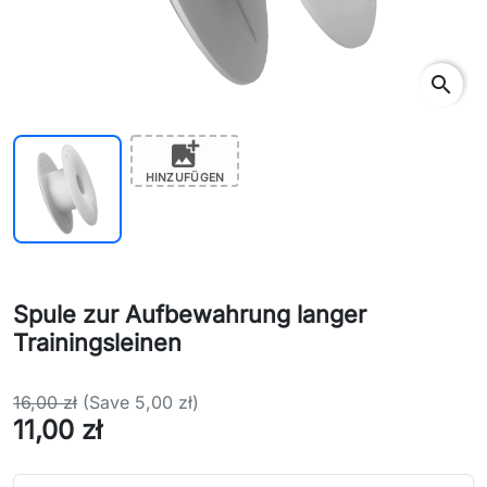
search
add_photo_alternate
HINZUFÜGEN
Spule zur Aufbewahrung langer
Trainingsleinen
16,00 zł
(Save 5,00 zł)
11,00 zł