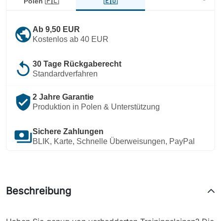
🇪🇺
Polen 🇵🇱
public
Ab 9,50 EUR
Kostenlos ab 40 EUR
replay
30 Tage Rückgaberecht
Standardverfahren
verified_user
2 Jahre Garantie
Produktion in Polen & Unterstützung
payments
Sichere Zahlungen
BLIK, Karte, Schnelle Überweisungen, PayPal
Beschreibung