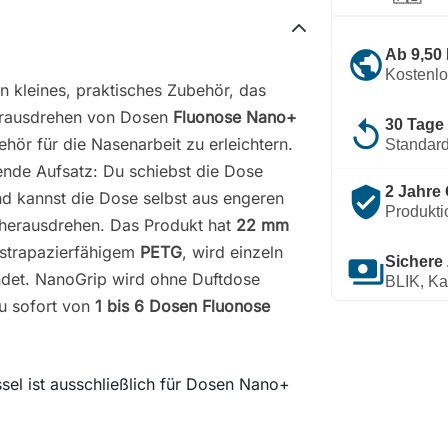
public
Ab 9,50
Kostenl
in kleines, praktisches Zubehör, das
erausdrehen von Dosen
Fluonose Nano+
replay
30 Tage
ör für die Nasenarbeit zu erleichtern.
Standard
sende Aufsatz: Du schiebst die Dose
verified_user
2 Jahre 
nd kannst die Dose selbst aus engeren
Produkti
herausdrehen. Das Produkt hat
22 mm
 strapazierfähigem
PETG
, wird einzeln
payments
Sichere
endet. NanoGrip wird ohne Duftdose
BLIK, Ka
du sofort von
1 bis 6 Dosen Fluonose
ssel ist ausschließlich für Dosen Nano+