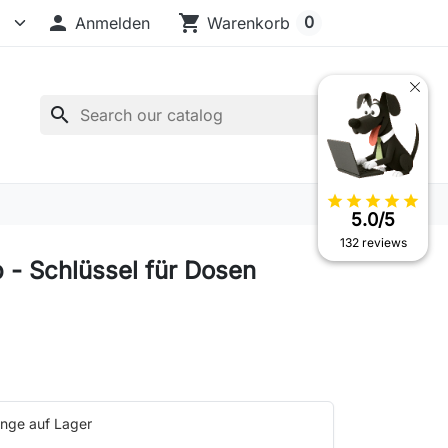

shopping_cart
0
Anmelden
Warenkorb
search
star
star
star
star
star
5.0/5
132 reviews
 - Schlüssel für Dosen
nge auf Lager