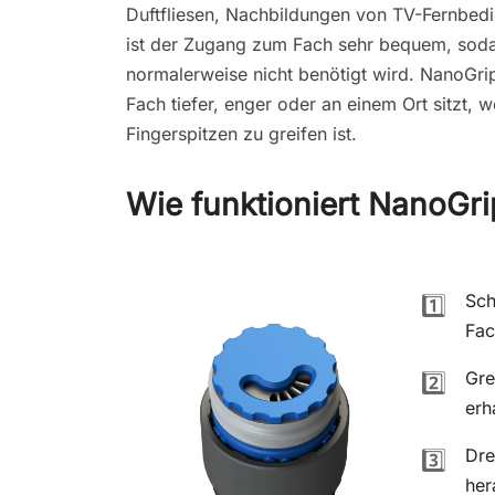
Duftfliesen, Nachbildungen von TV-Fernbed
ist der Zugang zum Fach sehr bequem, sodas
normalerweise nicht benötigt wird. NanoGrip
Fach tiefer, enger oder an einem Ort sitzt, 
Fingerspitzen zu greifen ist.
Wie funktioniert NanoGri
Sch
1️⃣
Fac
Gre
2️⃣
erh
Dre
3️⃣
her