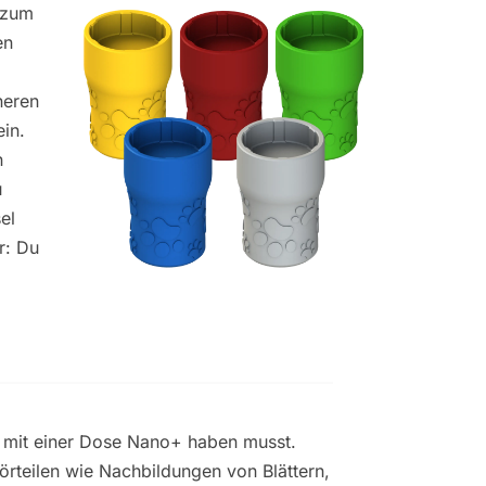
r zum
en
neren
in.
n
u
el
r: Du
kt mit einer Dose Nano+ haben musst.
örteilen wie Nachbildungen von Blättern,