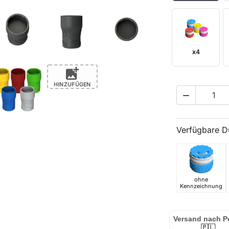
x4
add_photo_alternate
HINZUFÜGEN

Verfügbare D
ohne
Kennzeichnung
Versand nach P
🇵🇱