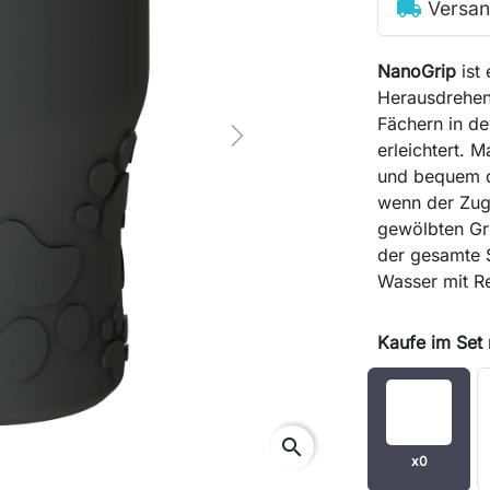
local_shipping
Versan
NanoGrip
ist 
Herausdrehe
Fächern in de
Next
erleichtert. 
und bequem dr
wenn der Zug
gewölbten Gri
der gesamte 
Wasser mit R
Kaufe im Set
search
x0