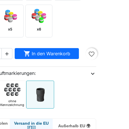
x5
x6

In den Warenkorb
favorite_border

uftmarkierungen:
expand_more
ohne
Kennzeichnung
Versand in die EU
olen
Außerhalb EU 🌍
🇪🇺