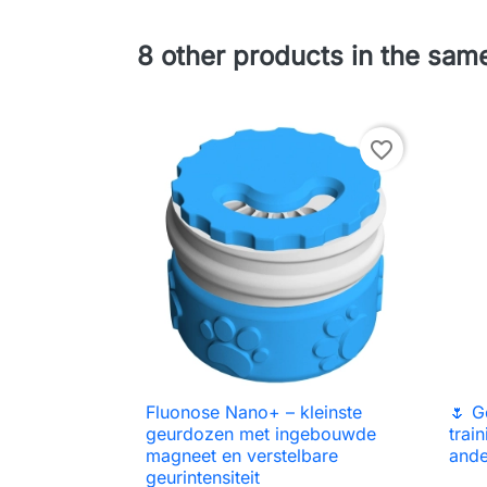
8 other products in the sam
favorite_border
Fluonose Nano+ – kleinste
🌷 G

Snel bekijken
geurdozen met ingebouwde
trai
magneet en verstelbare
ande
geurintensiteit