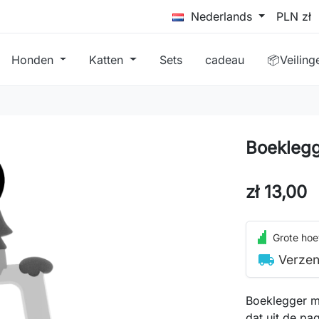
Nederlands
Honden
Katten
Sets
cadeau
📦Veiling
Boeklegg
zł 13,00
Grote hoe
local_shipping
Verzen
Boeklegger m
dat uit de pa