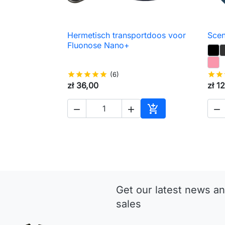
Hermetisch transportdoos voor
Scen

Snel bekijken
Fluonose Nano+
star
star
star
star
star
(6)
star
star
zł 36,00
zł 1




Toevoegen aan wi
Get our latest news an
sales