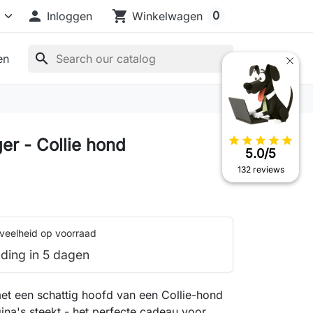

shopping_cart
0
Inloggen
Winkelwagen
search
en
star
star
star
star
star
er - Collie hond
5.0/5
132 reviews
veelheid op voorraad
ding in 5 dagen
et een schattig hoofd van een Collie-hond
gina's steekt - het perfecte cadeau voor