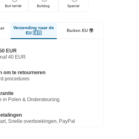
Bull terriër
Bulldog
Spaniel
Verzending naar de
ar
Buiten EU 🌍
EU 🇪🇺
,50 EUR
anaf 40 EUR
n om te retourneren
rd procedures
arantie
e in Polen & Ondersteuning
betalingen
art, Snelle overboekingen, PayPal