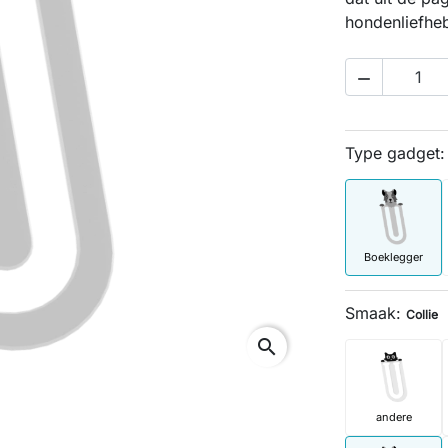
hondenliefhe

Type gadget
Boeklegger
Smaak:
Collie
search
andere