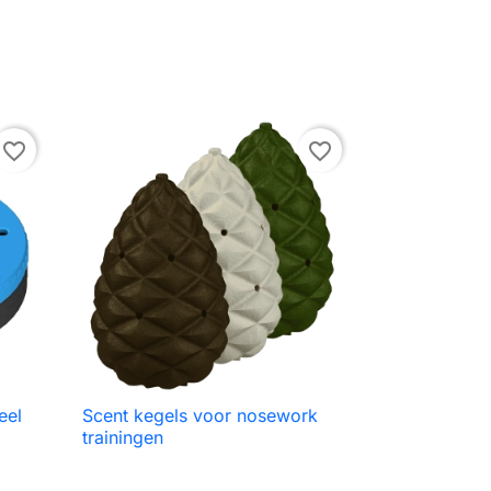
favorite_border
favorite_border
eel
Scent kegels voor nosework

Snel bekijken
trainingen