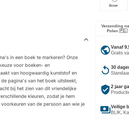
Boxer
Verzending na
Polen 🇵🇱
public
Vanaf 9
Gratis v
na's in een boek te markeren? Onze
 keuze voor boeken- en
replay
30 dage
aakt van hoogwaardig kunststof en
Standaa
de pagina's van het boek uitsteekt,
verified_user
2 jaar g
cht bij het zien van dit vriendelijke
Producti
 verschillende kleuren, zodat je hem
e voorkeuren van de persoon aan wie je
payments
Veilige 
BLIK, Ka