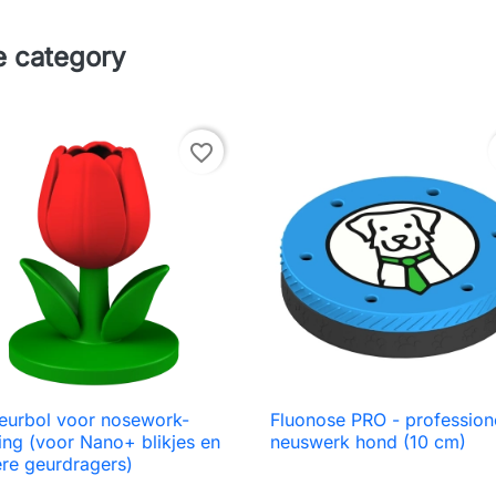
e category
favorite_border
eurbol voor nosework-
Fluonose PRO - profession

Snel bekijken

Snel bekijken
ning (voor Nano+ blikjes en
neuswerk hond (10 cm)
re geurdragers)