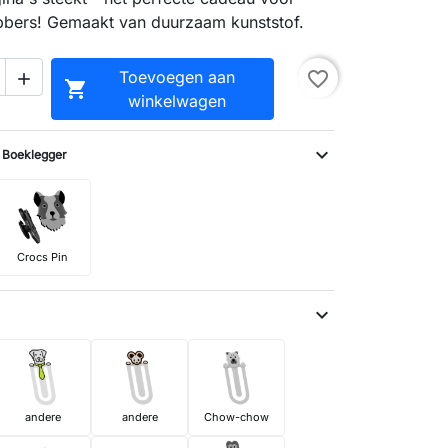
bbers! Gemaakt van duurzaam kunststof.
Toevoegen aan
favorite_border


winkelwagen
:
expand_more
Boeklegger
Crocs Pin
expand_more
andere
andere
Chow-chow