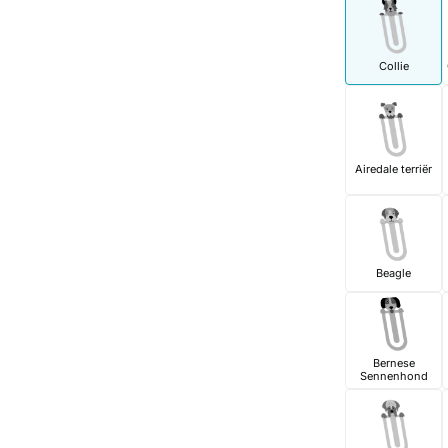
Collie
Airedale terriër
Beagle
Bernese
Sennenhond