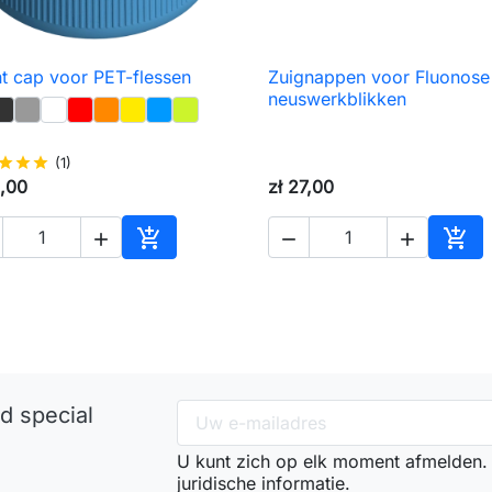
t cap voor PET-flessen
Zuignappen voor Fluonose

Snel bekijken

Snel bekijken
neuswerkblikken
star
star
star
(1)
2,00
zł 27,00





nkelwagen
Toevoegen aan winkelwagen
Toe
d special
U kunt zich op elk moment afmelden.
juridische informatie.