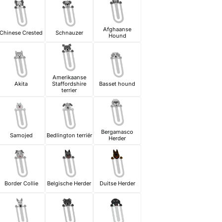
Afghaanse
Chinese Crested
Schnauzer
Hound
Amerikaanse
Akita
Staffordshire
Basset hound
terrier
Bergamasco
Samojed
Bedlington terriër
Herder
Border Collie
Belgische Herder
Duitse Herder