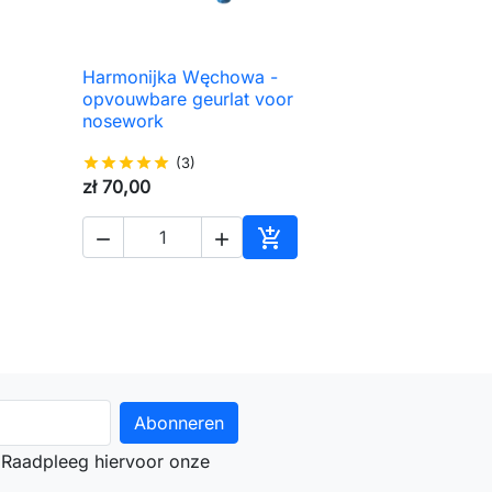
Harmonijka Węchowa -

Snel bekijken
opvouwbare geurlat voor
nosework
star
star
star
star
star
(3)
zł 70,00



voegen aan winkelwagen
Toevoegen aan winkelwag
 Raadpleeg hiervoor onze