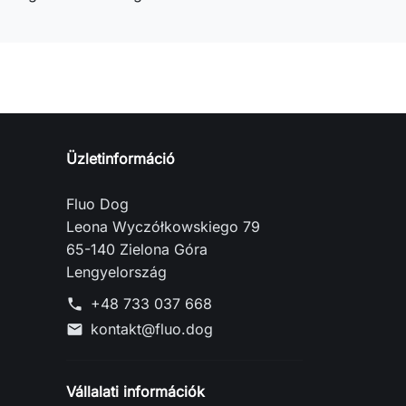
Üzletinformáció
Fluo Dog
Leona Wyczółkowskiego 79
65-140 Zielona Góra
Lengyelország
+48 733 037 668
phone
kontakt@fluo.dog
mail
Vállalati információk