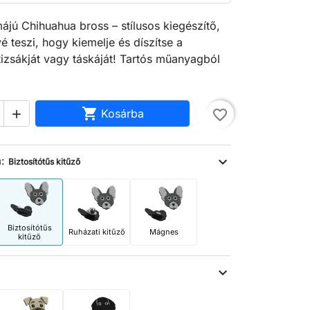
májú Chihuahua bross – stílusos kiegészítő,
é teszi, hogy kiemelje és díszítse a
tizsákját vagy táskáját! Tartós műanyagból

Kosárba
favorite_border

a:
expand_more
Biztosítótűs kitűző
Biztosítótűs
Ruházati kitűző
Mágnes
kitűző
expand_more