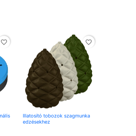
favorite_border
favorite_border
nális
Illatosító tobozok szagmunka

Előnézet
edzésekhez