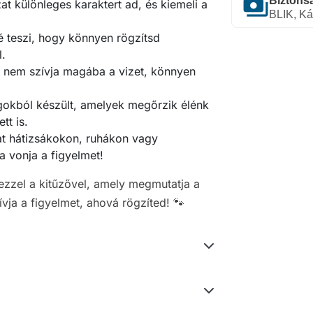
payments
Biztonsá
at különleges karaktert ad, és kiemeli a
BLIK, Ká
é teszi, hogy könnyen rögzítsd
l.
y nem szívja magába a vizet, könnyen
gokból készült, amelyek megőrzik élénk
tt is.
at hátizsákokon, ruhákon vagy
a vonja a figyelmet!
ezzel a kitűzővel, amely megmutatja a
ívja a figyelmet, ahová rögzíted! 🐾