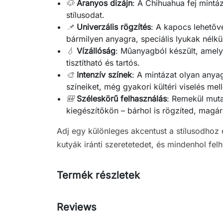
🐶
Aranyos dizájn
: A Chihuahua fej mintáz
stílusodat.
📌
Univerzális rögzítés
: A kapocs lehetőv
bármilyen anyagra, speciális lyukak nélkü
💧
Vízállóság
: Műanyagból készült, amel
tisztítható és tartós.
🎨
Intenzív színek
: A mintázat olyan anya
színeiket, még gyakori kültéri viselés melle
🎒
Széleskörű felhasználás
: Remekül mut
kiegészítőkön – bárhol is rögzíted, magár
Adj egy különleges akcentust a stílusodhoz 
kutyák iránti szeretetedet, és mindenhol felh
Termék részletek
Reviews