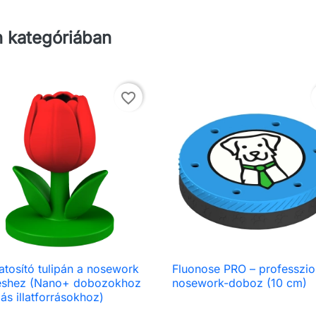
 kategóriában
favorite_border
llatosító tulipán a nosework
Fluonose PRO – professzio

Előnézet

Előnézet
éshez (Nano+ dobozokhoz
nosework-doboz (10 cm)
ás illatforrásokhoz)