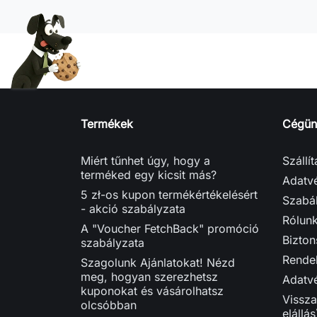
Termékek
Cégün
Miért tűnhet úgy, hogy a
Szállí
terméked egy kicsit más?
Adatvé
5 zł-os kupon termékértékelésért
Szabá
- akció szabályzata
Rólun
A "Voucher FetchBack" promóció
Bizton
szabályzata
Rendel
Szagolunk Ajánlatokat! Nézd
meg, hogyan szerezhetsz
Adatvé
kuponokat és vásárolhatsz
Vissza
olcsóbban
elállás