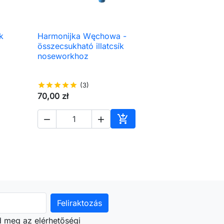
k
Harmonijka Węchowa -

Előnézet
összecsukható illatcsík
noseworkhoz
star
star
star
star
star
(3)
70,00 zł



árba
Kosárba
d meg az elérhetőségi