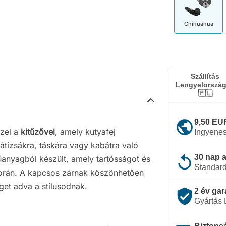
Chihuahua
Szállítás
Lengyelorszá
🇵🇱
public
9,50 EUR
zzel a
kitűzővel
, amely kutyafej
Ingyenes
átizsákra, táskára vagy kabátra való
replay
30 nap a
űanyagból készült, amely tartósságot és
Standard
 során. A kapcsos zárnak köszönhetően
get adva a stílusodnak.
verified_user
2 év gar
Gyártás