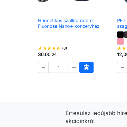
Hermetikus szállító doboz
PET 

Előnézet
Fluonose Nano+ konzervhez
sza
star
star
star
star
star
(6)
star
star
36,00 zł
12,0




Kosárba
Értesülsz legújabb híre
akcióinkról