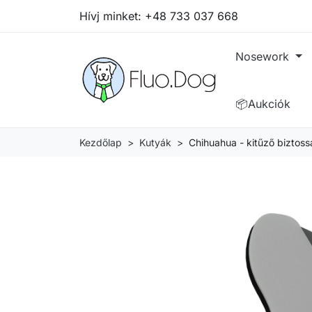
Hívj minket:
+48 733 037 668
Nosework
📦Aukciók
Kezdőlap
Kutyák
Chihuahua - kitűző biztoss