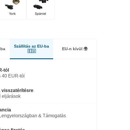
York
Spániel
Szállítás az EU-ba
gba
EU-n kívül 🌍
🇪🇺
-tól
 40 EUR-tól
 visszatérítésre
 eljárások
ancia
 Lengyelországban & Támogatás