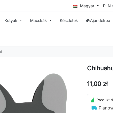
Magyar
Kutyák
Macskák
Készletek
🎁Ajándékba
al
Chihuahu
11,00 zł
Produkt d
local_shipping
Planow