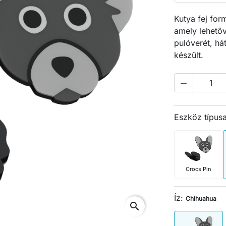
Kutya fej for
amely lehetőv
pulóverét, há
készült.

Eszköz típus
Crocs Pin
Íz:
Chihuahua
search