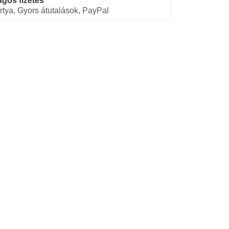
gos fizetés
rtya, Gyors átutalások, PayPal