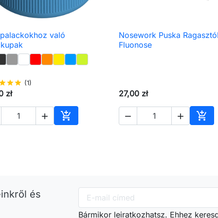
palackokhoz való
Nosework Puska Ragasztó

Előnézet

Előnézet
gkupak
Fluonose
star
star
star
(1)
0 zł
27,00 zł





Kosárba
Kos
inkről és
Bármikor leiratkozhatsz. Ehhez keres