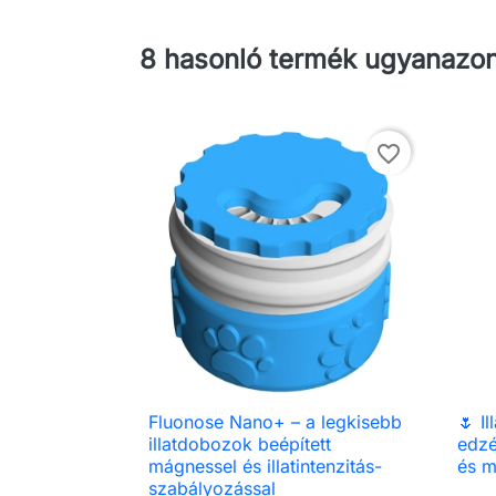
8 hasonló termék ugyanazon
favorite_border
Fluonose Nano+ – a legkisebb
🌷 I

Előnézet
illatdobozok beépített
edz
mágnessel és illatintenzitás-
és m
szabályozással