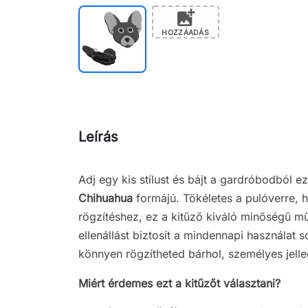
add_photo_alternate
HOZZÁADÁS
Leírás
Adj egy kis stílust és bájt a gardróbodból e
Chihuahua
formájú. Tökéletes a pulóverre, h
rögzítéshez, ez a kitűző kiváló minőségű m
ellenállást biztosít a mindennapi használat
könnyen rögzítheted bárhol, személyes jelle
Miért érdemes ezt a kitűzőt választani?