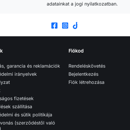
adatainkat a jogi nyilatkozatban.
k
Fiókod
tás, garancia és reklamációk
Rendeléskövetés
delmi irányelvek
Bejelentkezés
lyzat
Fiók létrehozása
k
ságos fizetések
ések szállítása
delmi és sütik politikája
vonás (szerződéstől való
)