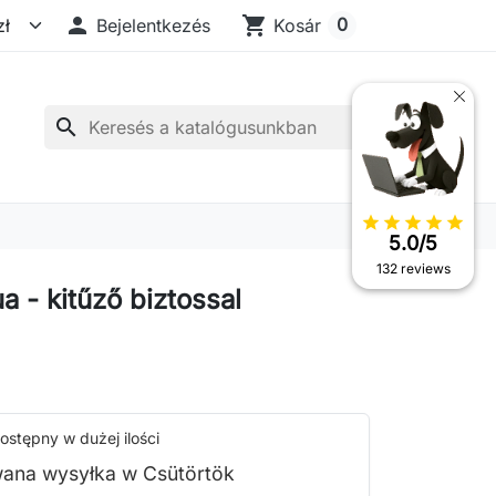

shopping_cart
0
Bejelentkezés
Kosár
search
star
star
star
star
star
5.0/5
132 reviews
a - kitűző biztossal
ostępny w dużej ilości
ana wysyłka w Csütörtök