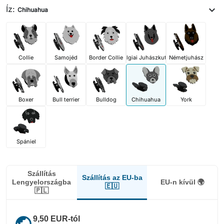
Íz:
expand_more
Chihuahua
Collie
Samojéd
Border Collie
Belgiai Juhászkutya
Németjuhász
Boxer
Bull terrier
Bulldog
Chihuahua
York
Spániel
Szállítás
Szállítás az EU-ba
Lengyelországba
EU-n kívül 🌍
🇪🇺
🇵🇱
public
9,50 EUR-tól