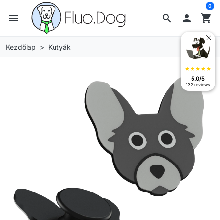
0
menu
search

shopping_cart
Kezdőlap
Kutyák
star
star
star
star
star
5.0/5
132 reviews