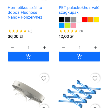
Hermetikus szállító
PET palackokhoz való
doboz Fluonose
szagkupak
Nano+ konzervhez
star
star
star
star
star
(6)
star
star
star
star
star
(1)
36,00 zł
12,00 zł




Kosárba
Kosárba


favorite_border
favorite_border