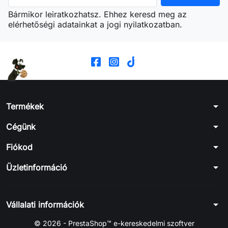
Bármikor leiratkozhatsz. Ehhez keresd meg az
elérhetőségi adatainkat a jogi nyilatkozatban.
arrow_drop_down
Termékek
arrow_drop_down
Cégünk
arrow_drop_down
Fiókod
arrow_drop_down
Üzletinformáció
arrow_drop_down
Vállalati információk
© 2026 - PrestaShop™ e-kereskedelmi szoftver