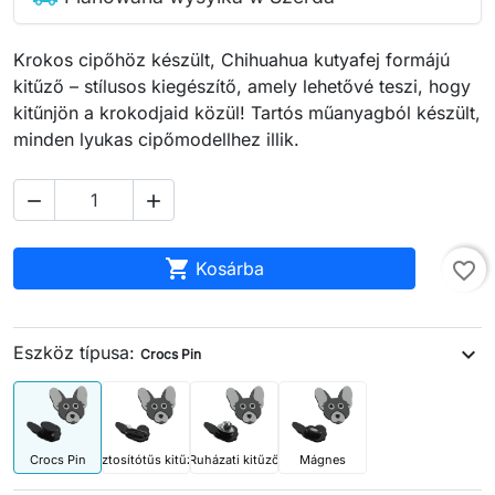
Krokos cipőhöz készült, Chihuahua kutyafej formájú
kitűző – stílusos kiegészítő, amely lehetővé teszi, hogy
kitűnjön a krokodjaid közül! Tartós műanyagból készült,
minden lyukas cipőmodellhez illik.



Kosárba
favorite_border
Eszköz típusa:
expand_more
Crocs Pin
Crocs Pin
Biztosítótűs kitűző
Ruházati kitűző
Mágnes