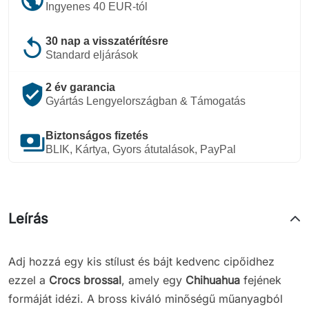
Ingyenes 40 EUR-tól
replay
30 nap a visszatérítésre
Standard eljárások
verified_user
2 év garancia
Gyártás Lengyelországban & Támogatás
payments
Biztonságos fizetés
BLIK, Kártya, Gyors átutalások, PayPal
Leírás
Adj hozzá egy kis stílust és bájt kedvenc cipőidhez
ezzel a
Crocs brossal
, amely egy
Chihuahua
fejének
formáját idézi. A bross kiváló minőségű műanyagból