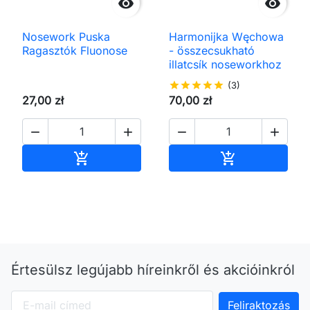


Nosework Puska
Harmonijka Węchowa
Ragasztók Fluonose
- összecsukható
illatcsík noseworkhoz
star
star
star
star
star
(3)
27,00 zł
70,00 zł




Kosárba
Kosárba


Értesülsz legújabb híreinkről és akcióinkról