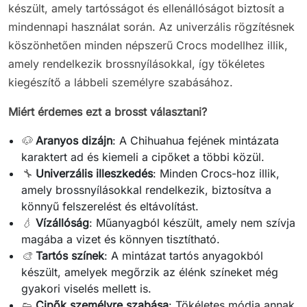
készült, amely tartósságot és ellenállóságot biztosít a
mindennapi használat során. Az univerzális rögzítésnek
köszönhetően minden népszerű Crocs modellhez illik,
amely rendelkezik brossnyílásokkal, így tökéletes
kiegészítő a lábbeli személyre szabásához.
Miért érdemes ezt a brosst választani?
🐶
Aranyos dizájn
: A Chihuahua fejének mintázata
karaktert ad és kiemeli a cipőket a többi közül.
🔧
Univerzális illeszkedés
: Minden Crocs-hoz illik,
amely brossnyílásokkal rendelkezik, biztosítva a
könnyű felszerelést és eltávolítást.
💧
Vízállóság
: Műanyagból készült, amely nem szívja
magába a vizet és könnyen tisztítható.
🎨
Tartós színek
: A mintázat tartós anyagokból
készült, amelyek megőrzik az élénk színeket még
gyakori viselés mellett is.
👟
Cipők személyre szabása
: Tökéletes módja annak,