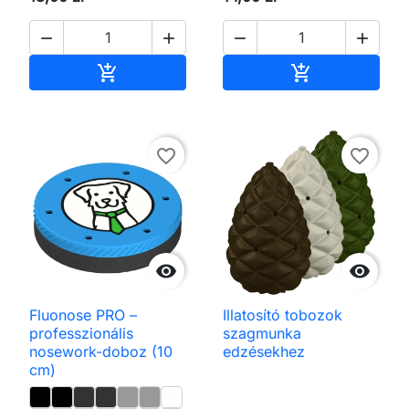




Kosárba
Kosárba


favorite_border
favorite_border


Fluonose PRO –
Illatosító tobozok
professzionális
szagmunka
nosework-doboz (10
edzésekhez
cm)