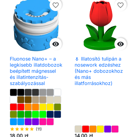
favorite_border
favorite_border


Fluonose Nano+ – a
🌷 Illatosító tulipán a
legkisebb illatdobozok
nosework edzéshez
beépített mágnessel
(Nano+ dobozokhoz
és illatintenzitás-
és más
szabályozással
illatforrásokhoz)
star
star
star
star
star
(11)
18,00 zł
14,00 zł