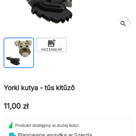
search
add_photo_alternate
HOZZÁADÁS
Yorki kutya - tűs kitűző
11,00 zł
Produkt dostępny w dużej ilości
local_shipping
Planowana wysyłka w Szerda