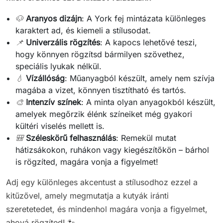
🐶
Aranyos dizájn
: A York fej mintázata különleges
karaktert ad, és kiemeli a stílusodat.
📌
Univerzális rögzítés
: A kapocs lehetővé teszi,
hogy könnyen rögzítsd bármilyen szövethez,
speciális lyukak nélkül.
💧
Vízállóság
: Műanyagból készült, amely nem szívja
magába a vizet, könnyen tisztítható és tartós.
🎨
Intenzív színek
: A minta olyan anyagokból készült,
amelyek megőrzik élénk színeiket még gyakori
kültéri viselés mellett is.
🎒
Széleskörű felhasználás
: Remekül mutat
hátizsákokon, ruhákon vagy kiegészítőkön – bárhol
is rögzíted, magára vonja a figyelmet!
Adj egy különleges akcentust a stílusodhoz ezzel a
kitűzővel, amely megmutatja a kutyák iránti
szeretetedet, és mindenhol magára vonja a figyelmet,
ahová rögzíted! 🐾