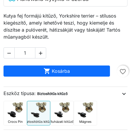
Kutya fej formájú kitűző, Yorkshire terrier – stílusos
kiegészítő, amely lehetővé teszi, hogy kiemelje és
díszítse a pulóverét, hátizsákját vagy táskáját! Tartós
műanyagból készült.



Kosárba
favorite_border
Eszköz típusa:
expand_more
Biztosítótűs kitűző
Crocs Pin
Biztosítótűs kitűző
Ruházati kitűző
Mágnes