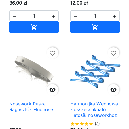
36,00 zł
12,00 zł




Kosárba
Kosárba


favorite_border
favorite_border


Nosework Puska
Harmonijka Węchowa
Ragasztók Fluonose
- összecsukható
illatcsík noseworkhoz
star
star
star
star
star
(3)