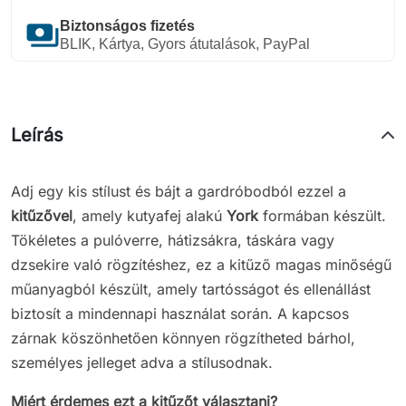
payments
Biztonságos fizetés
BLIK, Kártya, Gyors átutalások, PayPal
Leírás
Adj egy kis stílust és bájt a gardróbodból ezzel a
kitűzővel
, amely kutyafej alakú
York
formában készült.
Tökéletes a pulóverre, hátizsákra, táskára vagy
dzsekire való rögzítéshez, ez a kitűző magas minőségű
műanyagból készült, amely tartósságot és ellenállást
biztosít a mindennapi használat során. A kapcsos
zárnak köszönhetően könnyen rögzítheted bárhol,
személyes jelleget adva a stílusodnak.
Miért érdemes ezt a kitűzőt választani?