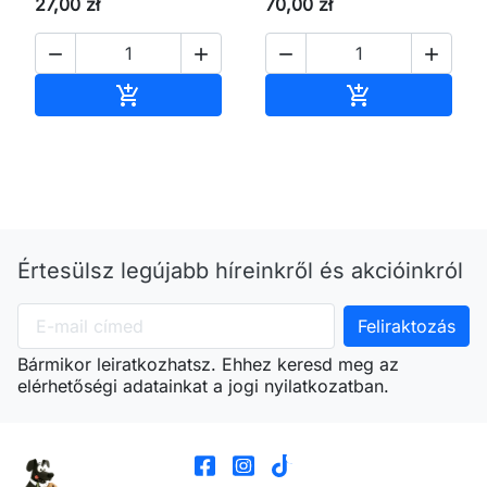
27,00 zł
70,00 zł




Kosárba
Kosárba


Értesülsz legújabb híreinkről és akcióinkról
Bármikor leiratkozhatsz. Ehhez keresd meg az
elérhetőségi adatainkat a jogi nyilatkozatban.