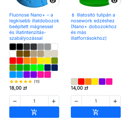


Fluonose Nano+ – a
🌷 Illatosító tulipán a
legkisebb illatdobozok
nosework edzéshez
beépített mágnessel
(Nano+ dobozokhoz
és illatintenzitás-
és más
szabályozással
illatforrásokhoz)
star
star
star
star
star
(11)
18,00 zł
14,00 zł




Kosárba
Kosárba

