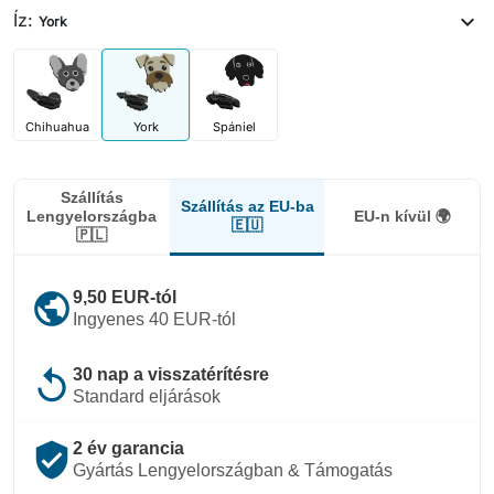
Íz:
expand_more
York
Chihuahua
York
Spániel
Szállítás
Szállítás az EU-ba
Lengyelországba
EU-n kívül 🌍
🇪🇺
🇵🇱
public
9,50 EUR-tól
Ingyenes 40 EUR-tól
replay
30 nap a visszatérítésre
Standard eljárások
verified_user
2 év garancia
Gyártás Lengyelországban & Támogatás