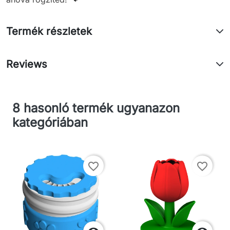
Termék részletek
Reviews
8 hasonló termék ugyanazon
kategóriában
favorite_border
favorite_border