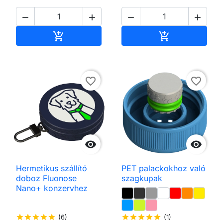




Kosárba
Kosárba


favorite_border
favorite_border


Hermetikus szállító
PET palackokhoz való
doboz Fluonose
szagkupak
Nano+ konzervhez
star
star
star
star
star
(6)
star
star
star
star
star
(1)