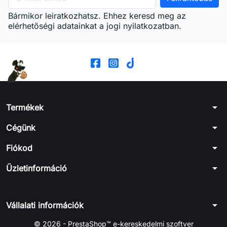
Bármikor leiratkozhatsz. Ehhez keresd meg az
elérhetőségi adatainkat a jogi nyilatkozatban.
arrow_drop_down
Termékek
arrow_drop_down
Cégünk
arrow_drop_down
Fiókod
arrow_drop_down
Üzletinformáció
arrow_drop_down
Vállalati információk
© 2026 - PrestaShop™ e-kereskedelmi szoftver