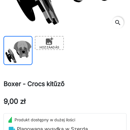
search
add_photo_alternate
HOZZÁADÁS
Boxer - Crocs kitűző
9,00 zł
Produkt dostępny w dużej ilości
local_shipping
Planowana wysyłka w Szerda