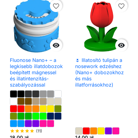
favorite_border
favorite_border


Fluonose Nano+ – a
🌷 Illatosító tulipán a
legkisebb illatdobozok
nosework edzéshez
beépített mágnessel
(Nano+ dobozokhoz
és illatintenzitás-
és más
szabályozással
illatforrásokhoz)
star
star
star
star
star
(11)
18,00 zł
14,00 zł