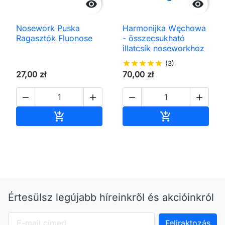


Nosework Puska
Harmonijka Węchowa
Ragasztók Fluonose
- összecsukható
illatcsík noseworkhoz
star
star
star
star
star
(3)
27,00 zł
70,00 zł




Kosárba
Kosárba


Értesülsz legújabb híreinkről és akcióinkról