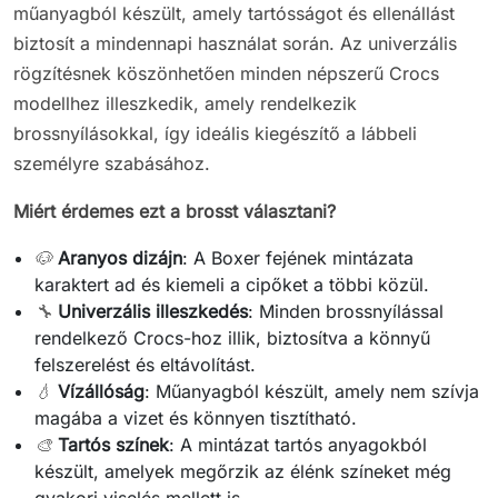
műanyagból készült, amely tartósságot és ellenállást
biztosít a mindennapi használat során. Az univerzális
rögzítésnek köszönhetően minden népszerű Crocs
modellhez illeszkedik, amely rendelkezik
brossnyílásokkal, így ideális kiegészítő a lábbeli
személyre szabásához.
Miért érdemes ezt a brosst választani?
🐶
Aranyos dizájn
: A Boxer fejének mintázata
karaktert ad és kiemeli a cipőket a többi közül.
🔧
Univerzális illeszkedés
: Minden brossnyílással
rendelkező Crocs-hoz illik, biztosítva a könnyű
felszerelést és eltávolítást.
💧
Vízállóság
: Műanyagból készült, amely nem szívja
magába a vizet és könnyen tisztítható.
🎨
Tartós színek
: A mintázat tartós anyagokból
készült, amelyek megőrzik az élénk színeket még
gyakori viselés mellett is.