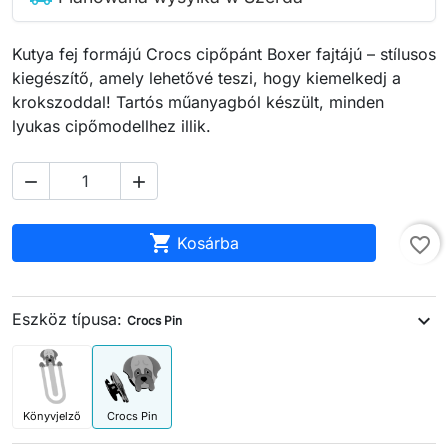
Kutya fej formájú Crocs cipőpánt Boxer fajtájú – stílusos
kiegészítő, amely lehetővé teszi, hogy kiemelkedj a
krokszoddal! Tartós műanyagból készült, minden
lyukas cipőmodellhez illik.



Kosárba
favorite_border
Eszköz típusa:
expand_more
Crocs Pin
Könyvjelző
Crocs Pin