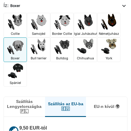
Íz:
expand_more
Boxer
Collie
Samojéd
Border Collie
Belgiai Juhászkutya
Németjuhász
Boxer
Bull terrier
Bulldog
Chihuahua
York
Spániel
Szállítás
Szállítás az EU-ba
Lengyelországba
EU-n kívül 🌍
🇪🇺
🇵🇱
public
9,50 EUR-tól