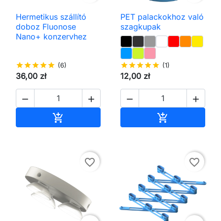
Hermetikus szállító
PET palackokhoz való
doboz Fluonose
szagkupak
Nano+ konzervhez
star
star
star
star
star
(6)
star
star
star
star
star
(1)
36,00 zł
12,00 zł




Kosárba
Kosárba


favorite_border
favorite_border