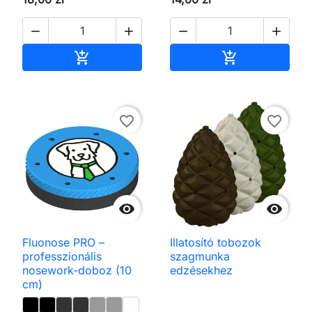




Kosárba
Kosárba


favorite_border
favorite_border


Fluonose PRO –
Illatosító tobozok
professzionális
szagmunka
nosework-doboz (10
edzésekhez
cm)