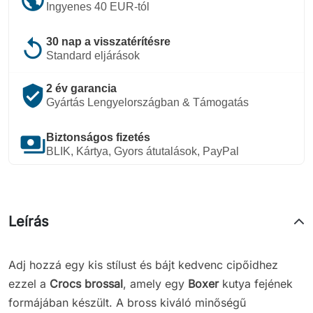
Ingyenes 40 EUR-tól
replay
30 nap a visszatérítésre
Standard eljárások
verified_user
2 év garancia
Gyártás Lengyelországban & Támogatás
payments
Biztonságos fizetés
BLIK, Kártya, Gyors átutalások, PayPal
Leírás
Adj hozzá egy kis stílust és bájt kedvenc cipőidhez
ezzel a
Crocs brossal
, amely egy
Boxer
kutya fejének
formájában készült. A bross kiváló minőségű