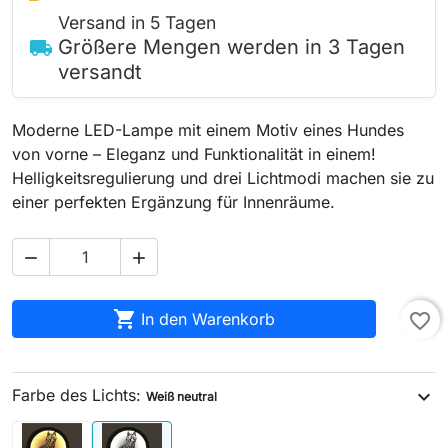
Versand in 5 Tagen
Größere Mengen werden in 3 Tagen
local_shipping
versandt
Moderne LED-Lampe mit einem Motiv eines Hundes
von vorne – Eleganz und Funktionalität in einem!
Helligkeitsregulierung und drei Lichtmodi machen sie zu
einer perfekten Ergänzung für Innenräume.



In den Warenkorb
favorite_border
Farbe des Lichts:
expand_more
Weiß neutral