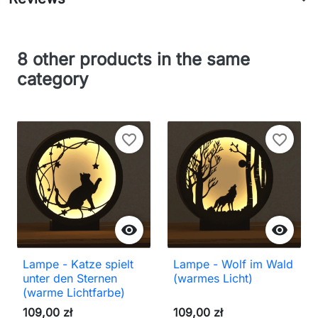
8 other products in the same
category
favorite_border
favorite_border


Lampe - Katze spielt
Lampe - Wolf im Wald
unter den Sternen
(warmes Licht)
(warme Lichtfarbe)
109,00 zł
109,00 zł