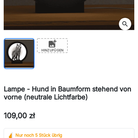
search
add_photo_alternate
HINZUFÜGEN
Lampe - Hund in Baumform stehend von
vorne (neutrale Lichtfarbe)
109,00 zł
Nur noch 5 Stück übrig