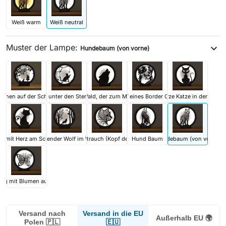
Weiß warm
Weiß neutral
Muster der Lampe:
expand_more
Hundebaum (von vorne)
chen auf der Schaukel
Katze, die unter den Sternen spielt
Wolf im Wald, der zum Mond heult
Kopf eines Border Collie
Schwarze Katze in der Lamp
ze mit Herz am Schwanz
Heulender Wolf im Wald
Katzenstrauch (Kopf der Katze)
Hund Baum
Hundebaum (von vorne)
ing mit Blumen auf den Flügeln
Versand in die EU
Versand nach
Außerhalb EU 🌍
🇪🇺
Polen 🇵🇱