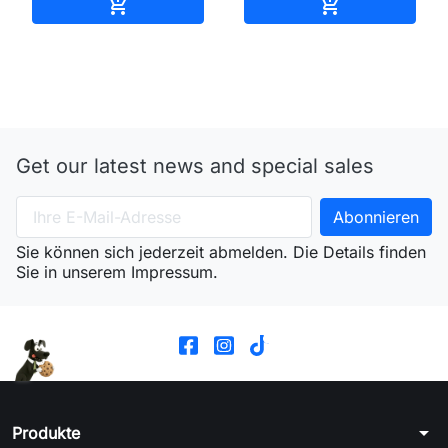
In den Warenkorb
In den Waren


Get our latest news and special sales
Sie können sich jederzeit abmelden. Die Details finden
Sie in unserem Impressum.
arrow_drop_down
Produkte