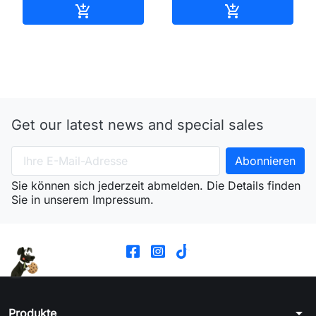
In den Warenkorb
In den Waren


Get our latest news and special sales
Sie können sich jederzeit abmelden. Die Details finden
Sie in unserem Impressum.
arrow_drop_down
Produkte