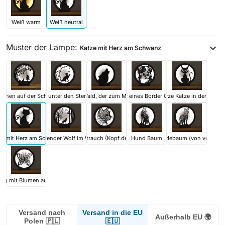
Weiß warm
Weiß neutral
Muster der Lampe:
expand_more
Katze mit Herz am Schwanz
chen auf der Schaukel
Katze, die unter den Sternen spielt
Wolf im Wald, der zum Mond heult
Kopf eines Border Collie
Schwarze Katze in der Lamp
ze mit Herz am Schwanz
Heulender Wolf im Wald
Katzenstrauch (Kopf der Katze)
Hund Baum
Hundebaum (von vorne)
ing mit Blumen auf den Flügeln
Versand in die EU
Versand nach
Außerhalb EU 🌍
🇪🇺
Polen 🇵🇱