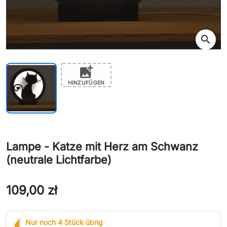
search
add_photo_alternate
HINZUFÜGEN
Lampe - Katze mit Herz am Schwanz
(neutrale Lichtfarbe)
109,00 zł
Nur noch 4 Stück übrig