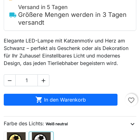
Versand in 5 Tagen
Größere Mengen werden in 3 Tagen
local_shipping
versandt
Elegante LED-Lampe mit Katzenmotiv und Herz am
Schwanz – perfekt als Geschenk oder als Dekoration
für Ihr Zuhause! Einstellbares Licht und modernes
Design, das jeden Tierliebhaber begeistern wird.



In den Warenkorb
favorite_border
Farbe des Lichts:
expand_more
Weiß neutral