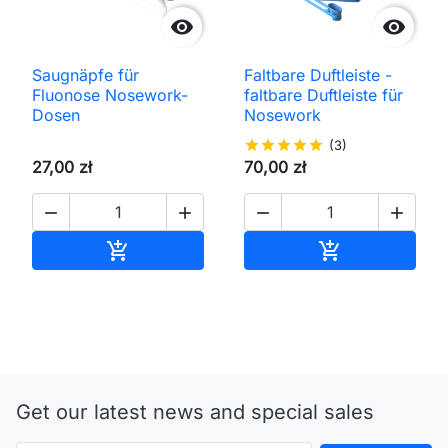


Saugnäpfe für
Faltbare Duftleiste -
Fluonose Nosework-
faltbare Duftleiste für
Dosen
Nosework
star
star
star
star
star
(3)
27,00 zł
70,00 zł




In den Warenkorb
In den Waren


Get our latest news and special sales