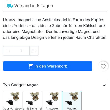
local_shipping
Versand in 5 Tagen
Urocza magnetische Anstecknadel in Form des Kopfes
eines Yorkies – das ideale Zubehör für den Kühlschrank
oder eine Magnettafel. Der hochwertige Magnet und
das langlebige Design verleihen jedem Raum Charakter!



In den Warenkorb
favorite_border
Typ Gadget:
expand_more
Magnet
Crocs-Anstecker
Brosche mit Sicherheitsnadel
Anstecker
Magnet