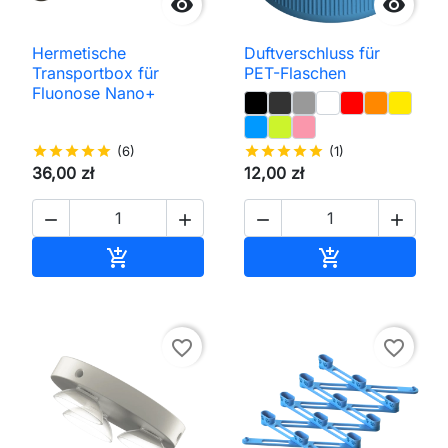


Hermetische
Duftverschluss für
Transportbox für
PET-Flaschen
Fluonose Nano+
star
star
star
star
star
(6)
star
star
star
star
star
(1)
36,00 zł
12,00 zł




In den Warenkorb
In den Waren


favorite_border
favorite_border