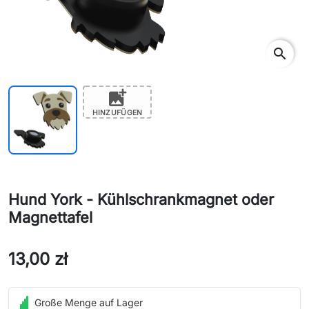
search
add_photo_alternate
HINZUFÜGEN
Hund York - Kühlschrankmagnet oder
Magnettafel
13,00 zł
Große Menge auf Lager