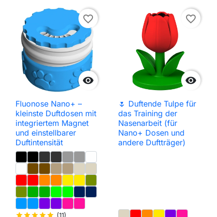
favorite_border
favorite_border


Fluonose Nano+ –
🌷 Duftende Tulpe für
kleinste Duftdosen mit
das Training der
integriertem Magnet
Nasenarbeit (für
und einstellbarer
Nano+ Dosen und
Duftintensität
andere Duftträger)
star
star
star
star
star
(11)