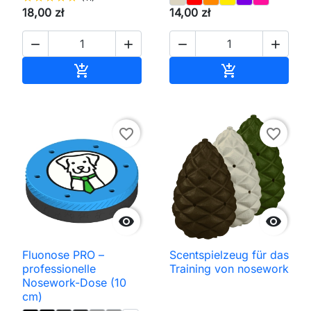
18,00 zł
14,00 zł




In den Warenkorb
In den Waren


favorite_border
favorite_border


Fluonose PRO –
Scentspielzeug für das
professionelle
Training von nosework
Nosework-Dose (10
cm)