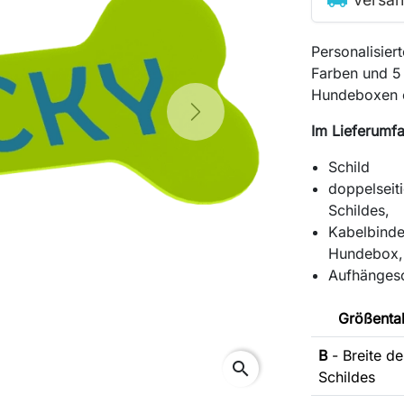
Personalisier
Farben und 5
Hundeboxen 
Next
Im Lieferumfa
Schild
doppelseit
Schildes,
Kabelbinde
Hundebox,
Aufhängesc
Größentab
B
- Breite de
search
Schildes