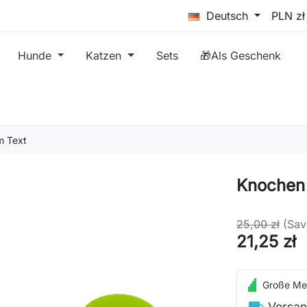
Deutsch
Hunde
Katzen
Sets
🎁Als Geschenk
m Text
Knochen 
25,00 zł
(Sav
21,25 zł
Große Me
local_shipping
Versan