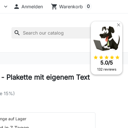

shopping_cart
0
Anmelden
Warenkorb
search
star
star
star
star
star
5.0/5
132 reviews
- Plakette mit eigenem Text
e 15%)
nge auf Lager
d in 7 Tagen