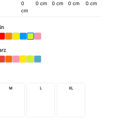
0
0 cm
0 cm
0 cm
0 cm
cm
ün
ß
Rot
Orange
Gelb
Blau
Rosa
Hellgrün
arz
ß
Rot
Orange
Rosa
Gelb
Hellgrün
Blau
M
L
XL