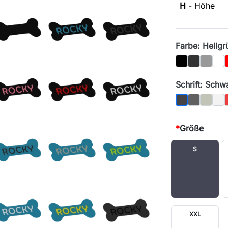
H
- Höhe
Farbe: Hellgr
Schwarz
Graphit
Grau
Wei
Schrift: Schw
Graphit
Grau
Wei
Schwarz
*
Größe
S
XXL