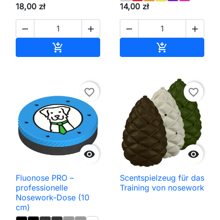
18,00 zł
14,00 zł




In den Warenkorb
In den Waren


favorite_border
favorite_border


Fluonose PRO –
Scentspielzeug für das
professionelle
Training von nosework
Nosework-Dose (10
cm)