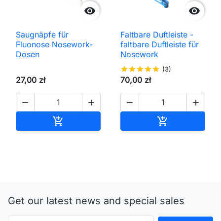


Saugnäpfe für
Faltbare Duftleiste -
Fluonose Nosework-
faltbare Duftleiste für
Dosen
Nosework
star
star
star
star
star
(3)
27,00 zł
70,00 zł




In den Warenkorb
In den Waren


Get our latest news and special sales