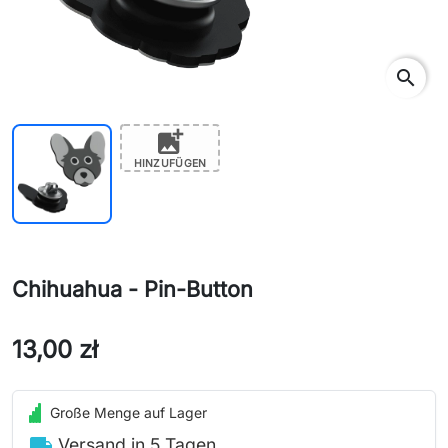
search
add_photo_alternate
HINZUFÜGEN
Chihuahua - Pin-Button
13,00 zł
Große Menge auf Lager
local_shipping
Versand in 5 Tagen