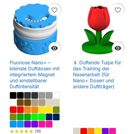
favorite_border
favorite_border


Fluonose Nano+ –
🌷 Duftende Tulpe für
kleinste Duftdosen mit
das Training der
integriertem Magnet
Nasenarbeit (für
und einstellbarer
Nano+ Dosen und
Duftintensität
andere Duftträger)
star
star
star
star
star
(11)