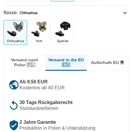
Rasse:
expand_more
Chihuahua
Chihuahua
York
Spaniel
Versand in die EU
Versand nach
Außerhalb EU 🌍
🇪🇺
Polen 🇵🇱
public
Ab 9,50 EUR
Kostenlos ab 40 EUR
replay
30 Tage Rückgaberecht
Standardverfahren
verified_user
2 Jahre Garantie
Produktion in Polen & Unterstützung