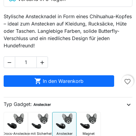
Stylische Anstecknadel in Form eines Chihuahua-Kopfes
– ideal zum Anstecken auf Kleidung, Rucksäcke, Hüte
oder Taschen. Langlebige Farben, solide Butterfly-
Verschluss und ein niedliches Design für jeden
Hundefreund!



In den Warenkorb
favorite_border
Typ Gadget:
expand_more
Anstecker
Crocs-Anstecker
Brosche mit Sicherheitsnadel
Anstecker
Magnet