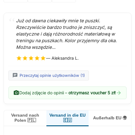
Już od dawna ciekawiły mnie te puszki.
Rzeczywiście bardzo trudno je zniszczyć, są
elastyczne i dają różnorodność materiałową w
treningu na puszkach. Kolor przyjemny dla oka.
Można wszędzie...
star
star
star
star
star
— Aleksandra L.
chat
Przeczytaj opinie użytkowników (1)
photo_camera
arrow_forward
Dodaj zdjęcie do opinii –
otrzymasz voucher 5 zł!
Versand in die EU
Versand nach
Außerhalb EU 🌍
🇪🇺
Polen 🇵🇱