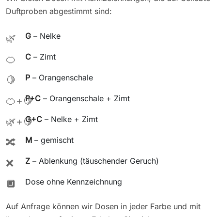
Duftproben abgestimmt sind:
G
– Nelke
🌿
C
– Zimt
🍊
P
– Orangenschale
🍋
P+C
– Orangenschale + Zimt
🍊+🍋
G+C
– Nelke + Zimt
🌿+🍋
M
– gemischt
🔀
Z
– Ablenkung (täuschender Geruch)
❌
Dose ohne Kennzeichnung
🔲
Auf Anfrage können wir Dosen in jeder Farbe und mit