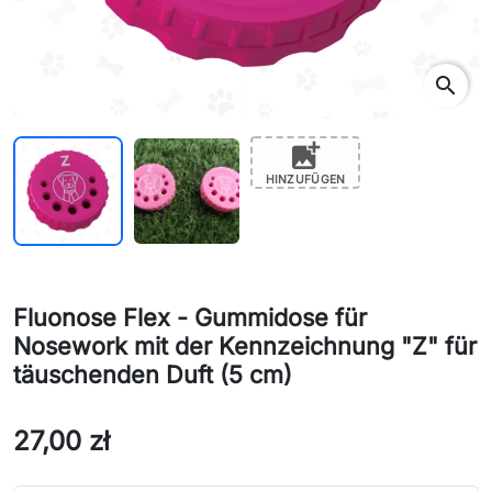
camera_alt
Zdjęcie od: Aleksandra L.
star
star
star
star
star
"Już od dawna ciekawiły mnie te puszki. Rzeczywiście
bardzo trudno je zniszczyć, są elastyczne i dają..."
search
Czytaj całą opinię →
add_photo_alternate
HINZUFÜGEN
Fluonose Flex - Gummidose für
Nosework mit der Kennzeichnung "Z" für
täuschenden Duft (5 cm)
27,00 zł