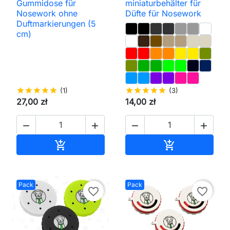
Gummidose für
miniaturbehälter für
Nosework ohne
Düfte für Nosework
Duftmarkierungen (5
cm)
star
star
star
star
star
(1)
star
star
star
star
star
(3)
27,00 zł
14,00 zł




In den Warenkorb
In den Waren


Pack
Pack
favorite_border
favorite_border