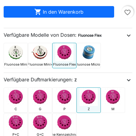

In den Warenkorb
favorite_border
Verfügbare Modelle von Dosen:
expand_more
Fluonose Flex
Fluonose Mini
Fluonose Mini+
Fluonose Flex
Fluonose Micro+
Verfügbare Duftmarkierungen:
expand_more
Z
C
G
P
Z
M
P+C
G+C
ohne Kennzeichnung