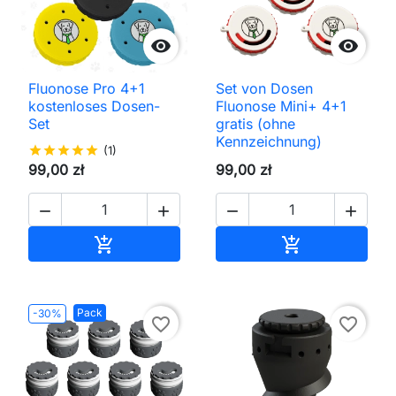


Fluonose Pro 4+1
Set von Dosen
kostenloses Dosen-
Fluonose Mini+ 4+1
Set
gratis (ohne
Kennzeichnung)
star
star
star
star
star
(1)
99,00 zł
99,00 zł




In den Warenkorb
In den Waren


Pack
-30%
favorite_border
favorite_border