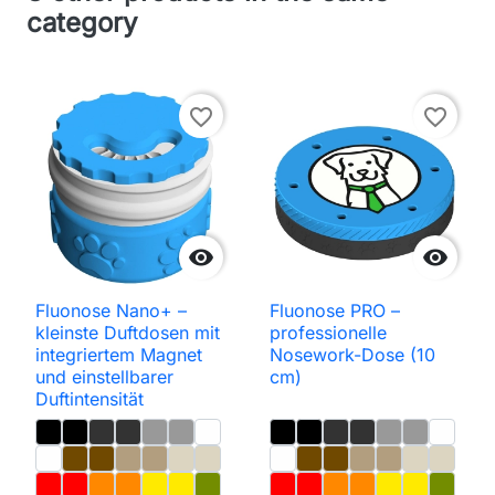
category
favorite_border
favorite_border


Fluonose Nano+ –
Fluonose PRO –
kleinste Duftdosen mit
professionelle
integriertem Magnet
Nosework-Dose (10
und einstellbarer
cm)
Duftintensität