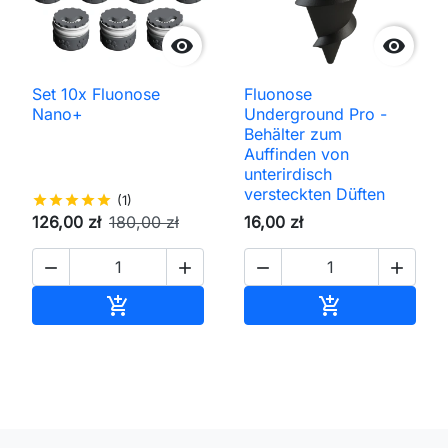


Set 10x Fluonose
Fluonose
Nano+
Underground Pro -
Behälter zum
Auffinden von
unterirdisch
versteckten Düften
star
star
star
star
star
(1)
126,00 zł
180,00 zł
16,00 zł




In den Warenkorb
In den Waren

