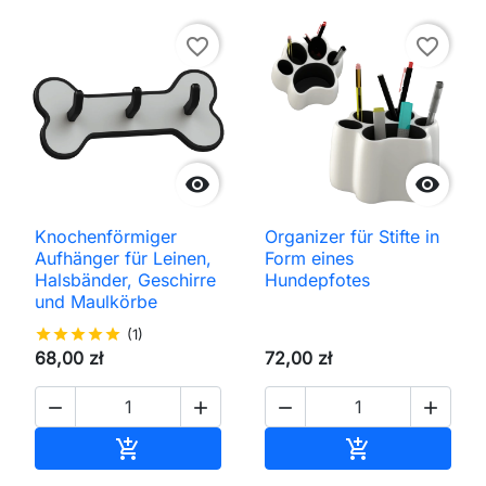
favorite_border
favorite_border


Knochenförmiger
Organizer für Stifte in
Aufhänger für Leinen,
Form eines
Halsbänder, Geschirre
Hundepfotes
und Maulkörbe
star
star
star
star
star
(1)
68,00 zł
72,00 zł




In den Warenkorb
In den Waren

