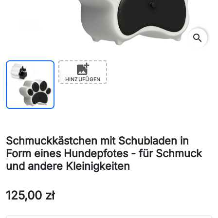
search
add_photo_alternate
HINZUFÜGEN
Schmuckkästchen mit Schubladen in
Form eines Hundepfotes - für Schmuck
und andere Kleinigkeiten
125,00 zł