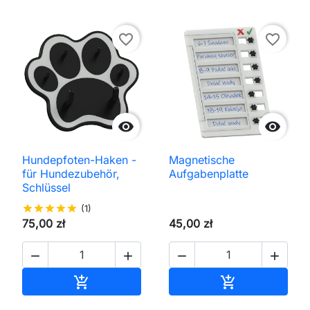
favorite_border
favorite_border


Hundepfoten-Haken -
Magnetische
für Hundezubehör,
Aufgabenplatte
Schlüssel
star
star
star
star
star
(1)
75,00 zł
45,00 zł




In den Warenkorb
In den Waren

