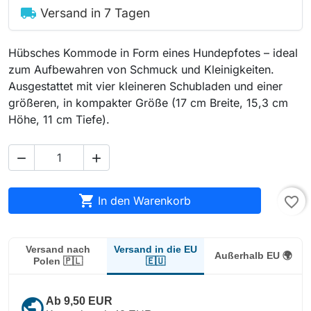
local_shipping
Versand in 7 Tagen
Hübsches Kommode in Form eines Hundepfotes – ideal
zum Aufbewahren von Schmuck und Kleinigkeiten.
Ausgestattet mit vier kleineren Schubladen und einer
größeren, in kompakter Größe (17 cm Breite, 15,3 cm
Höhe, 11 cm Tiefe).



In den Warenkorb
favorite_border
Versand in die EU
Versand nach
Außerhalb EU 🌍
🇪🇺
Polen 🇵🇱
public
Ab 9,50 EUR