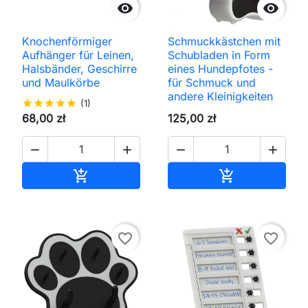


Knochenförmiger
Schmuckkästchen mit
Aufhänger für Leinen,
Schubladen in Form
Halsbänder, Geschirre
eines Hundepfotes -
und Maulkörbe
für Schmuck und
andere Kleinigkeiten
star
star
star
star
star
(1)
68,00 zł
125,00 zł




In den Warenkorb
In den Waren


favorite_border
favorite_border