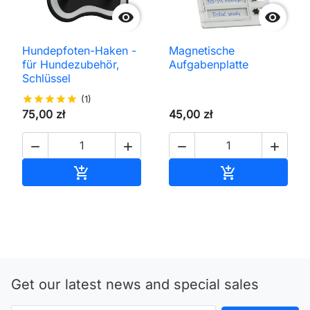


Hundepfoten-Haken -
Magnetische
für Hundezubehör,
Aufgabenplatte
Schlüssel
star
star
star
star
star
(1)
75,00 zł
45,00 zł




In den Warenkorb
In den Waren


Get our latest news and special sales