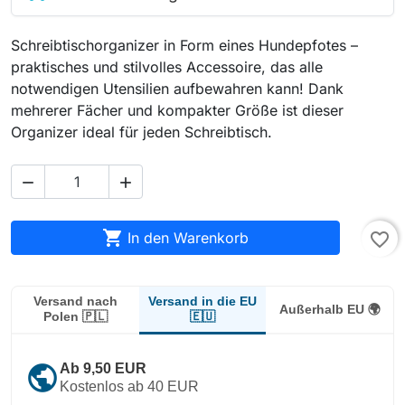
Schreibtischorganizer in Form eines Hundepfotes –
praktisches und stilvolles Accessoire, das alle
notwendigen Utensilien aufbewahren kann! Dank
mehrerer Fächer und kompakter Größe ist dieser
Organizer ideal für jeden Schreibtisch.



In den Warenkorb
favorite_border
Versand in die EU
Versand nach
Außerhalb EU 🌍
🇪🇺
Polen 🇵🇱
public
Ab 9,50 EUR
Kostenlos ab 40 EUR