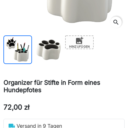
search
add_photo_alternate
HINZUFÜGEN
Organizer für Stifte in Form eines
Hundepfotes
72,00 zł
local_shipping
Versand in 9 Tagen