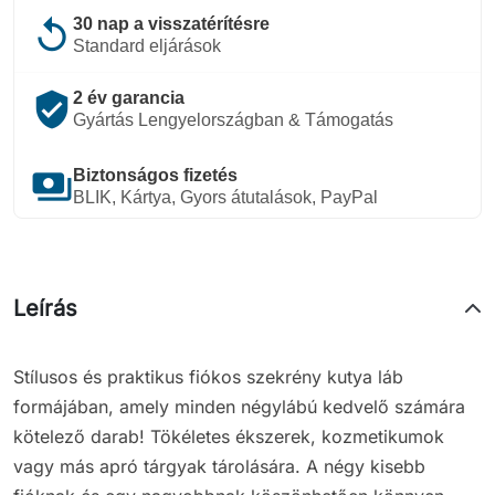
replay
30 nap a visszatérítésre
Standard eljárások
verified_user
2 év garancia
Gyártás Lengyelországban & Támogatás
payments
Biztonságos fizetés
BLIK, Kártya, Gyors átutalások, PayPal
Leírás
Stílusos és praktikus fiókos szekrény kutya láb
formájában, amely minden négylábú kedvelő számára
kötelező darab! Tökéletes ékszerek, kozmetikumok
vagy más apró tárgyak tárolására. A négy kisebb