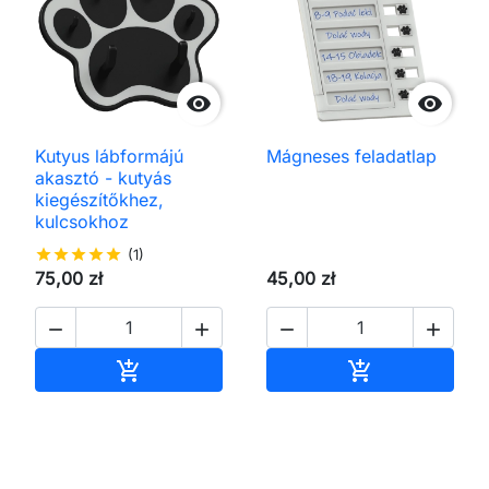


Kutyus lábformájú
Mágneses feladatlap
akasztó - kutyás
kiegészítőkhez,
kulcsokhoz
star
star
star
star
star
(1)
75,00 zł
45,00 zł




Kosárba
Kosárba

