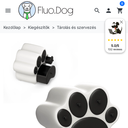
0
menu
search

shopping_cart
Kezdőlap
Kiegészítők
Tárolás és szervezés
star
star
star
star
star
5.0/5
132 reviews