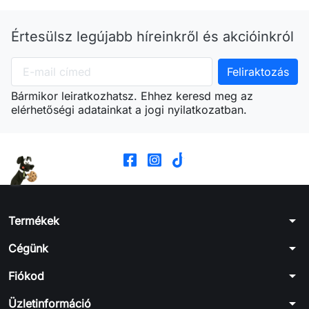
Értesülsz legújabb híreinkről és akcióinkról
Bármikor leiratkozhatsz. Ehhez keresd meg az
elérhetőségi adatainkat a jogi nyilatkozatban.
arrow_drop_down
Termékek
arrow_drop_down
Cégünk
arrow_drop_down
Fiókod
arrow_drop_down
Üzletinformáció