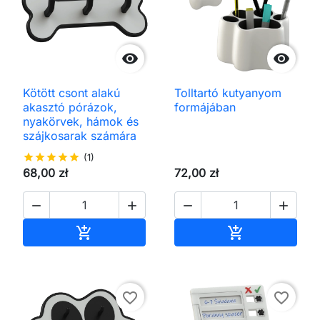


Kötött csont alakú
Tolltartó kutyanyom
akasztó pórázok,
formájában
nyakörvek, hámok és
szájkosarak számára
star
star
star
star
star
(1)
68,00 zł
72,00 zł




Kosárba
Kosárba


favorite_border
favorite_border