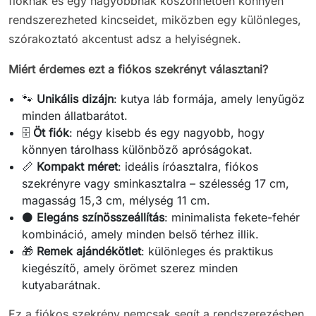
fióknak és egy nagyobbnak köszönhetően könnyen
rendszerezheted kincseidet, miközben egy különleges,
szórakoztató akcentust adsz a helyiségnek.
Miért érdemes ezt a fiókos szekrényt választani?
🐾
Unikális dizájn
: kutya láb formája, amely lenyűgöz
minden állatbarátot.
🗄️
Öt fiók
: négy kisebb és egy nagyobb, hogy
könnyen tárolhass különböző apróságokat.
📏
Kompakt méret
: ideális íróasztalra, fiókos
szekrényre vagy sminkasztalra – szélesség 17 cm,
magasság 15,3 cm, mélység 11 cm.
⚫
Elegáns színösszeállítás
: minimalista fekete-fehér
kombináció, amely minden belső térhez illik.
🎁
Remek ajándékötlet
: különleges és praktikus
kiegészítő, amely örömet szerez minden
kutyabarátnak.
Ez a fiókos szekrény nemcsak segít a rendszerezésben,