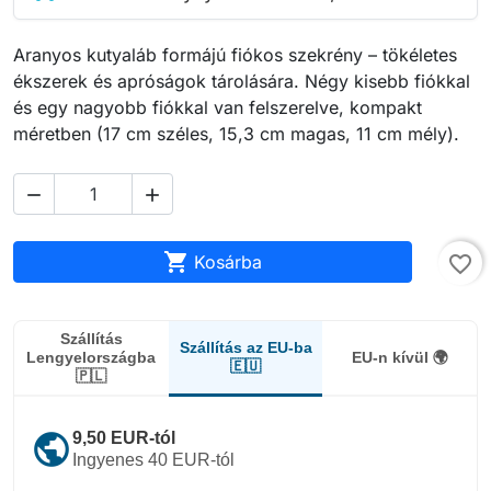
Aranyos kutyaláb formájú fiókos szekrény – tökéletes
ékszerek és apróságok tárolására. Négy kisebb fiókkal
és egy nagyobb fiókkal van felszerelve, kompakt
méretben (17 cm széles, 15,3 cm magas, 11 cm mély).



Kosárba
favorite_border
Szállítás
Szállítás az EU-ba
Lengyelországba
EU-n kívül 🌍
🇪🇺
🇵🇱
public
9,50 EUR-tól
Ingyenes 40 EUR-tól