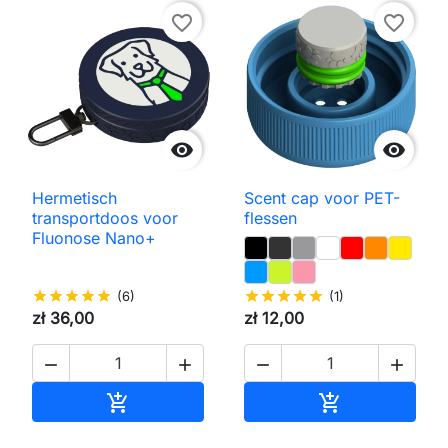
favorite_border
favorite_border


Hermetisch
Scent cap voor PET-
transportdoos voor
flessen
Fluonose Nano+
star
star
star
star
star
(6)
star
star
star
star
star
(1)
zł 36,00
zł 12,00




Toevoegen aan winkelwagen
Toevoegen aa

