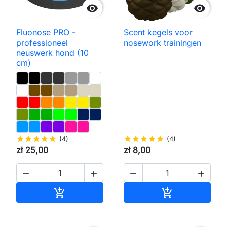


Fluonose PRO -
Scent kegels voor
professioneel
nosework trainingen
neuswerk hond (10
cm)
star
star
star
star
star
(4)
star
star
star
star
star
(4)
zł 25,00
zł 8,00




Toevoegen aan winkelwagen
Toevoegen aa

