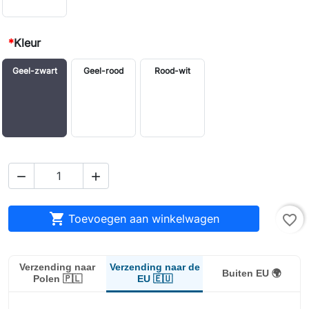
*
Kleur
Geel-zwart
Geel-rood
Rood-wit



Toevoegen aan winkelwagen
favorite_border
Verzending naar de
Verzending naar
Buiten EU 🌍
EU 🇪🇺
Polen 🇵🇱