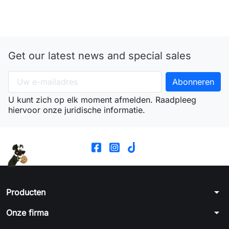
Get our latest news and special sales
U kunt zich op elk moment afmelden. Raadpleeg
hiervoor onze juridische informatie.
arrow_drop_down
Producten
arrow_drop_down
Onze firma