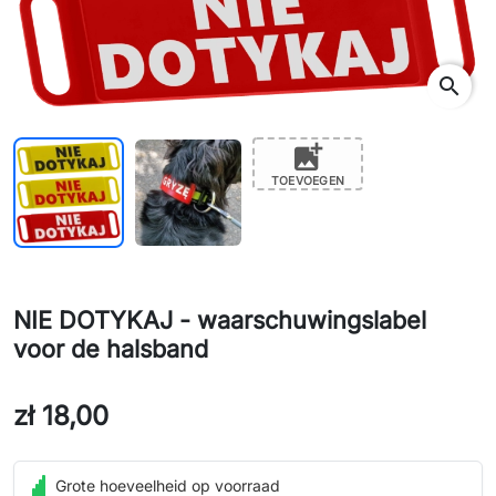
search
add_photo_alternate
TOEVOEGEN
NIE DOTYKAJ - waarschuwingslabel
voor de halsband
zł 18,00
Grote hoeveelheid op voorraad