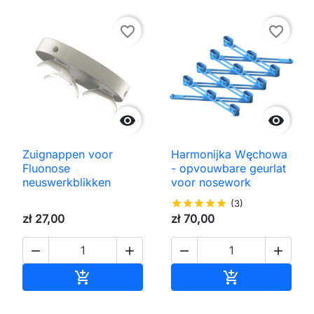
favorite_border
favorite_border


Zuignappen voor
Harmonijka Węchowa
Fluonose
- opvouwbare geurlat
neuswerkblikken
voor nosework
star
star
star
star
star
(3)
zł 27,00
zł 70,00




Toevoegen aan winkelwagen
Toevoegen aa

