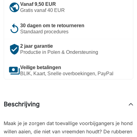
public
Vanaf 9,50 EUR
Gratis vanaf 40 EUR
replay
30 dagen om te retourneren
Standaard procedures
verified_user
2 jaar garantie
Productie in Polen & Ondersteuning
payments
Veilige betalingen
BLIK, Kaart, Snelle overboekingen, PayPal
Beschrijving
Maak je je zorgen dat toevallige voorbijgangers je hond
willen aaien, die niet van vreemden houdt? De rubberen