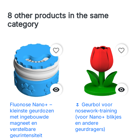
8 other products in the same
category
favorite_border
favorite_border


Fluonose Nano+ –
🌷 Geurbol voor
kleinste geurdozen
nosework-training
met ingebouwde
(voor Nano+ blikjes
magneet en
en andere
verstelbare
geurdragers)
geurintensiteit