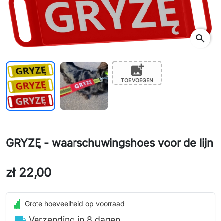
search
add_photo_alternate
TOEVOEGEN
GRYZĘ - waarschuwingshoes voor de lijn
zł 22,00
Grote hoeveelheid op voorraad
local_shipping
Verzending in 8 dagen