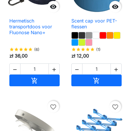


Hermetisch
Scent cap voor PET-
transportdoos voor
flessen
Fluonose Nano+
star
star
star
star
star
(6)
star
star
star
star
star
(1)
zł 36,00
zł 12,00




Toevoegen aan winkelwagen
Toevoegen aa


favorite_border
favorite_border