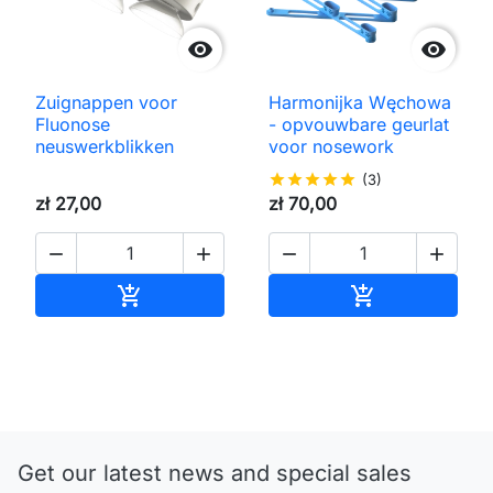


Zuignappen voor
Harmonijka Węchowa
Fluonose
- opvouwbare geurlat
neuswerkblikken
voor nosework
star
star
star
star
star
(3)
zł 27,00
zł 70,00




Toevoegen aan winkelwagen
Toevoegen aa


Get our latest news and special sales