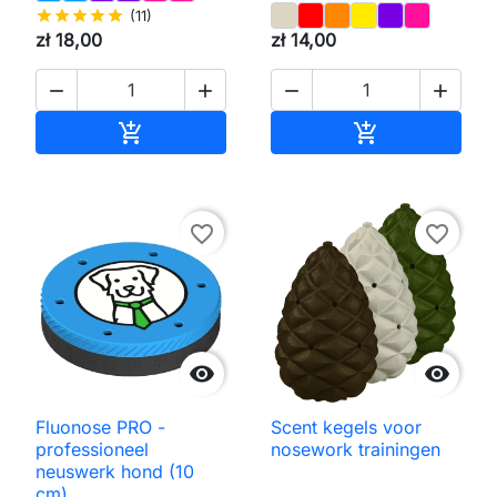
star
star
star
star
star
(11)
zł 18,00
zł 14,00




Toevoegen aan winkelwagen
Toevoegen aa


favorite_border
favorite_border


Fluonose PRO -
Scent kegels voor
professioneel
nosework trainingen
neuswerk hond (10
cm)