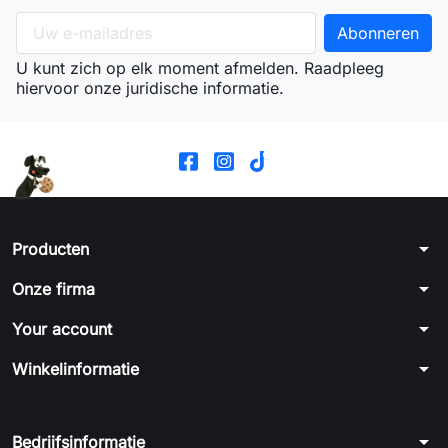
U kunt zich op elk moment afmelden. Raadpleeg
hiervoor onze juridische informatie.
arrow_drop_down
Producten
arrow_drop_down
Onze firma
arrow_drop_down
Your account
arrow_drop_down
Winkelinformatie
arrow_drop_down
Bedrijfsinformatie