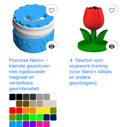
favorite_border
favorite_border


Fluonose Nano+ –
🌷 Geurbol voor
kleinste geurdozen
nosework-training
met ingebouwde
(voor Nano+ blikjes
magneet en
en andere
verstelbare
geurdragers)
geurintensiteit