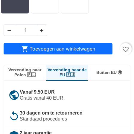



Toevoegen aan winkelwagen
favorite_border
Verzending naar de
Verzending naar
Buiten EU 🌍
EU 🇪🇺
Polen 🇵🇱
public
Vanaf 9,50 EUR
Gratis vanaf 40 EUR
replay
30 dagen om te retourneren
Standaard procedures
2 jaar garantie