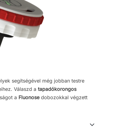
lyek segítségével még jobban testre
eihez. Válaszd a
tapadókorongos
sságot a
Fluonose
dobozokkal végzett