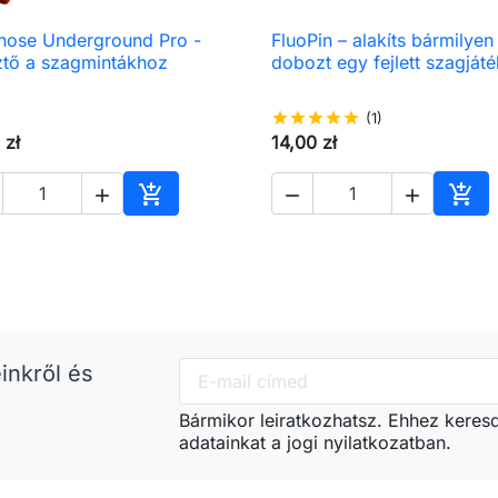
nose Underground Pro -
FluoPin – alakíts bármilyen

Előnézet

Előnézet
sztő a szagmintákhoz
dobozt egy fejlett szagjáté
star
star
star
star
star
(1)
 zł
14,00 zł





Kosárba
Kos
inkről és
Bármikor leiratkozhatsz. Ehhez keres
adatainkat a jogi nyilatkozatban.