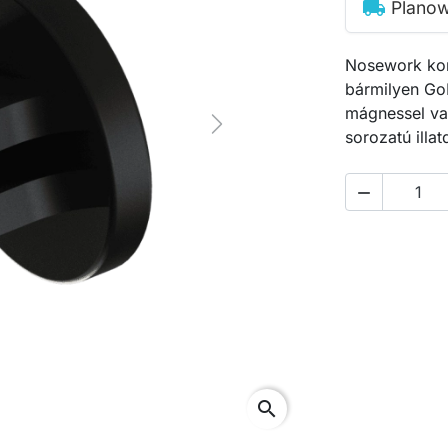
local_shipping
Planow
Nosework ko
bármilyen GoP
mágnessel van
Next
sorozatú illa

search