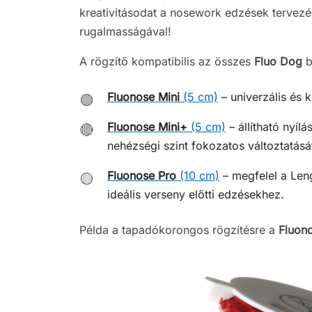
kreativitásodat a nosework edzések tervez
rugalmasságával!
A rögzítő kompatibilis az összes
Fluo Dog
b
Fluonose Mini
(5 cm)
– univerzális és 
🟢
Fluonose Mini+
(5 cm)
– állítható nyílá
🔴
nehézségi szint fokozatos változtatásá
Fluonose Pro
(10 cm)
– megfelel a Len
🟡
ideális verseny előtti edzésekhez.
Példa a tapadókorongos rögzítésre a
Fluon