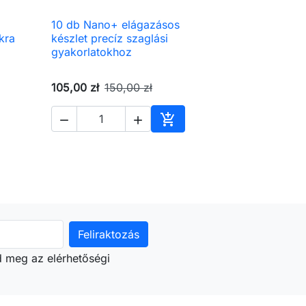
10 db Nano+ elágazásos

Előnézet
kra
készlet precíz szaglási
gyakorlatokhoz
105,00 zł
150,00 zł



árba
Kosárba
d meg az elérhetőségi