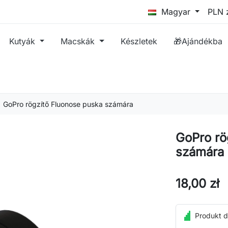
Magyar
Kutyák
Macskák
Készletek
🎁Ajándékba
GoPro rögzítő Fluonose puska számára
GoPro rö
számára
18,00 zł
Produkt d