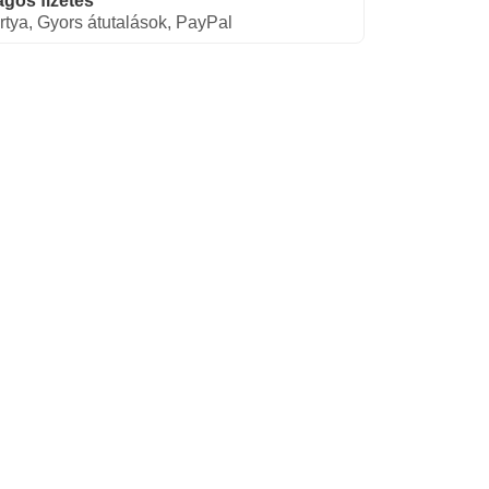
gos fizetés
rtya, Gyors átutalások, PayPal