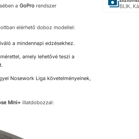
payments
Biztonsá
ésében a
GoPro
rendszer
BLIK, Ká
oltban elérhető doboz modellel:
kiváló a mindennapi edzésekhez.
smérettel, amely lehetővé teszi a
t.
gyel Nosework Liga követelményeinek,
ose Mini+
illatdobozzal: