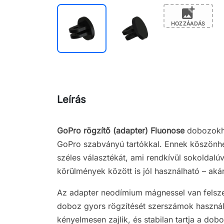
add_photo_alternate
HOZZÁADÁS
Leírás
GoPro rögzítő (adapter)
Fluonose
dobozokhoz
GoPro szabványú tartókkal. Ennek köszönhe
széles választékát, ami rendkívül sokoldalúv
körülmények között is jól használható – akár
Az adapter neodímium mágnessel van felsze
doboz gyors rögzítését szerszámok használat
kényelmesen zajlik, és stabilan tartja a dobo