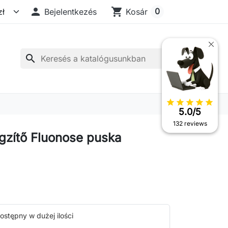

shopping_cart
0
Bejelentkezés
Kosár
search
star
star
star
star
star
5.0/5
132 reviews
gzítő Fluonose puska
ostępny w dużej ilości