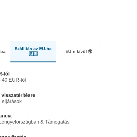
Szállítás az EU-ba
gba
EU-n kívül 🌍
🇪🇺
-tól
 40 EUR-tól
 visszatérítésre
 eljárások
ancia
 Lengyelországban & Támogatás