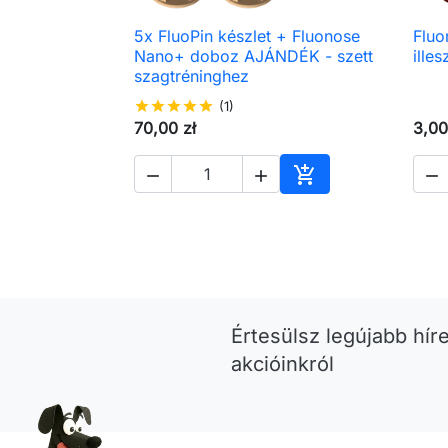
5x FluoPin készlet + Fluonose
Fluo

Előnézet
Nano+ doboz AJÁNDÉK - szett
ille
szagtréninghez
star
star
star
star
star
(1)
70,00 zł
3,00




Kosárba
Értesülsz legújabb híre
akcióinkról