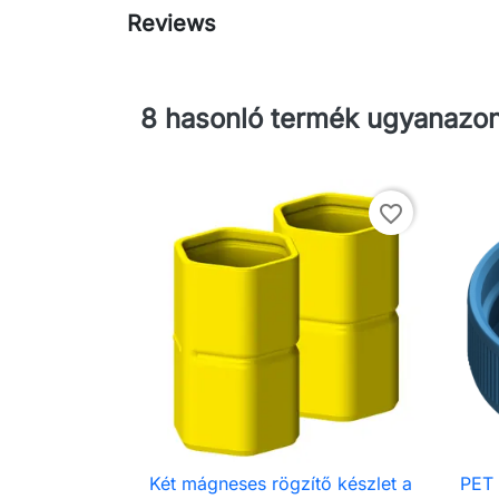
Reviews
8 hasonló termék ugyanazon
favorite_border
Két mágneses rögzítő készlet a
PET 

Előnézet