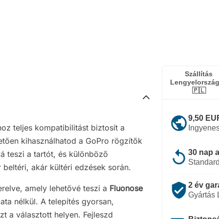
Szállítás
Lengyelorszá
🇵🇱
public
9,50 EUR
 teljes kompatibilitást biztosít a
Ingyenes
tően kihasználhatod a GoPro rögzítők
replay
30 nap a
á teszi a tartót, és különböző
Standard
 beltéri, akár kültéri edzések során.
verified_user
2 év gar
relve, amely lehetővé teszi a
Fluonose
Gyártás
a nélkül. A telepítés gyorsan,
zt a választott helyen. Fejleszd