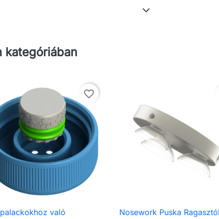
 kategóriában
favorite_border
palackokhoz való
Nosework Puska Ragasztó

Előnézet

Előnézet