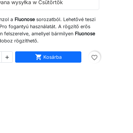
ana wysyłka w Csütörtök
nzol a
Fluonose
sorozatból. Lehetővé teszi
ro fogantyú használatát. A rögzítő erős
 felszerelve, amellyel bármilyen
Fluonose
tdoboz rögzíthető.

Kosárba
favorite_border

search