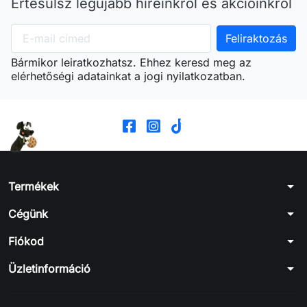
Értesülsz legújabb híreinkről és akcióinkról
Bármikor leiratkozhatsz. Ehhez keresd meg az
elérhetőségi adatainkat a jogi nyilatkozatban.
arrow_drop_down
Termékek
arrow_drop_down
Cégünk
arrow_drop_down
Fiókod
arrow_drop_down
Üzletinformáció