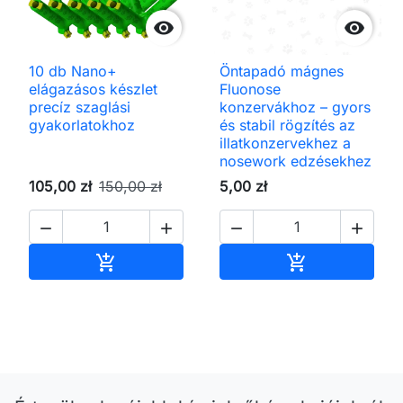


10 db Nano+
Öntapadó mágnes
elágazásos készlet
Fluonose
precíz szaglási
konzervákhoz – gyors
gyakorlatokhoz
és stabil rögzítés az
illatkonzervekhez a
nosework edzésekhez
105,00 zł
150,00 zł
5,00 zł




Kosárba
Kosárba

