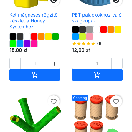


Két mágneses rögzítő
PET palackokhoz való
készlet a Honey
szagkupak
Systemhez
star
star
star
star
star
(1)
18,00 zł
12,00 zł




Kosárba
Kosárba


Csomag
favorite_border
favorite_border