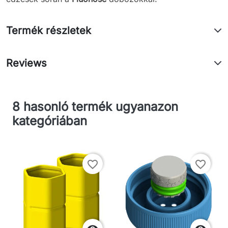
Termék részletek
Reviews
8 hasonló termék ugyanazon
kategóriában
favorite_border
favorite_border