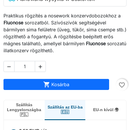
Praktikus rögzítés a nosework konzervdobozokhoz a
Fluonose
sorozatból. Szívószívók segítségével
bármilyen sima felületre (üveg, tükör, sima csempe stb.)
rögzíthető a fogantyú. A rögzítésbe beépített erős
mágnes található, amellyel bármilyen
Fluonose
sorozatú
illatkonzerv rögzíthető.



Kosárba
favorite_border
Szállítás
Szállítás az EU-ba
Lengyelországba
EU-n kívül 🌍
🇪🇺
🇵🇱