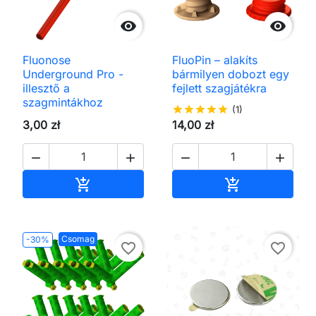


Fluonose
FluoPin – alakíts
Underground Pro -
bármilyen dobozt egy
illesztő a
fejlett szagjátékra
szagmintákhoz
star
star
star
star
star
(1)
3,00 zł
14,00 zł




Kosárba
Kosárba


Csomag
-30%
favorite_border
favorite_border