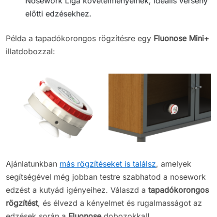
Nosework Liga követelményeinek, ideális verseny
előtti edzésekhez.
Példa a tapadókorongos rögzítésre egy
Fluonose Mini+
illatdobozzal:
Ajánlatunkban
más rögzítéseket is találsz
, amelyek
segítségével még jobban testre szabhatod a nosework
edzést a kutyád igényeihez. Válaszd a
tapadókorongos
rögzítést
, és élvezd a kényelmet és rugalmasságot az
edzések során a
Fluonose
dobozokkal!