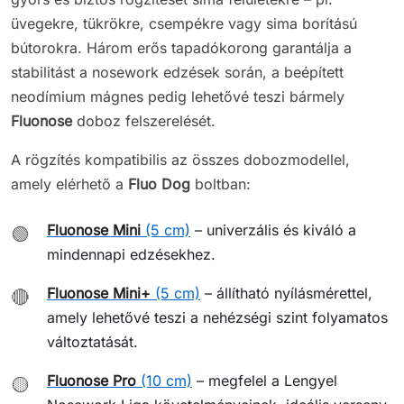
üvegekre, tükrökre, csempékre vagy sima borítású
bútorokra. Három erős tapadókorong garantálja a
stabilitást a nosework edzések során, a beépített
neodímium mágnes pedig lehetővé teszi bármely
Fluonose
doboz felszerelését.
A rögzítés kompatibilis az összes dobozmodellel,
amely elérhető a
Fluo Dog
boltban:
Fluonose Mini
(5 cm)
– univerzális és kiváló a
🟢
mindennapi edzésekhez.
Fluonose Mini+
(5 cm)
– állítható nyílásmérettel,
🔴
amely lehetővé teszi a nehézségi szint folyamatos
változtatását.
Fluonose Pro
(10 cm)
– megfelel a Lengyel
🟡