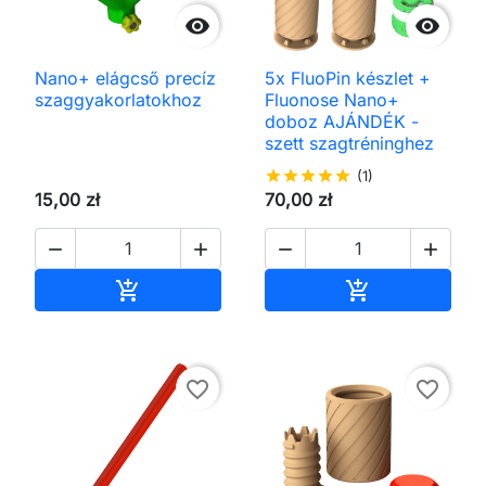


Nano+ elágcső precíz
5x FluoPin készlet +
szaggyakorlatokhoz
Fluonose Nano+
doboz AJÁNDÉK -
szett szagtréninghez
star
star
star
star
star
(1)
15,00 zł
70,00 zł




Kosárba
Kosárba


favorite_border
favorite_border