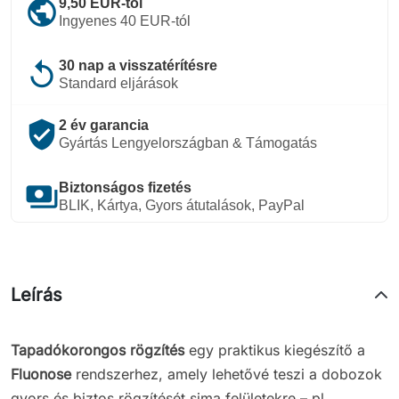
public
9,50 EUR-tól
Ingyenes 40 EUR-tól
replay
30 nap a visszatérítésre
Standard eljárások
verified_user
2 év garancia
Gyártás Lengyelországban & Támogatás
payments
Biztonságos fizetés
BLIK, Kártya, Gyors átutalások, PayPal
Leírás
Tapadókorongos rögzítés
egy praktikus kiegészítő a
Fluonose
rendszerhez, amely lehetővé teszi a dobozok
gyors és biztos rögzítését sima felületekre – pl.