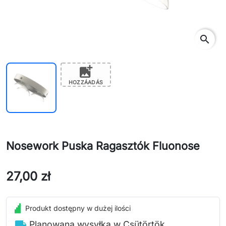
search
add_photo_alternate
HOZZÁADÁS
Nosework Puska Ragasztók Fluonose
27,00 zł
Produkt dostępny w dużej ilości
local_shipping
Planowana wysyłka w Csütörtök