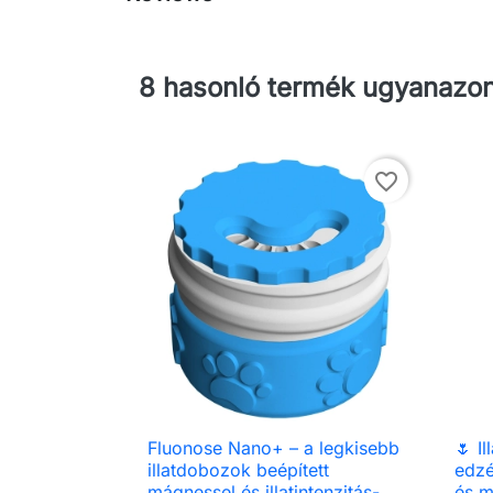
8 hasonló termék ugyanazon
favorite_border
Fluonose Nano+ – a legkisebb
🌷 I

Előnézet
illatdobozok beépített
edz
mágnessel és illatintenzitás-
és m