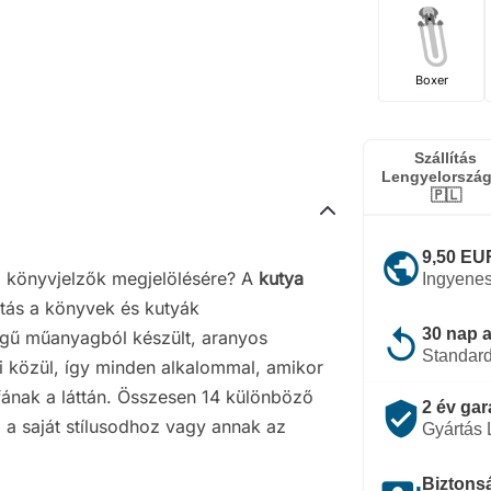
Boxer
Szállítás
Lengyelorszá
🇵🇱
public
9,50 EUR
a könyvjelzők megjelölésére? A
kutya
Ingyenes
sztás a könyvek és kutyák
replay
30 nap a
égű műanyagból készült, aranyos
Standard
ai közül, így minden alkalommal, amikor
nak a láttán. Összesen 14 különböző
verified_user
2 év gar
 a saját stílusodhoz vagy annak az
Gyártás
Biztonsá