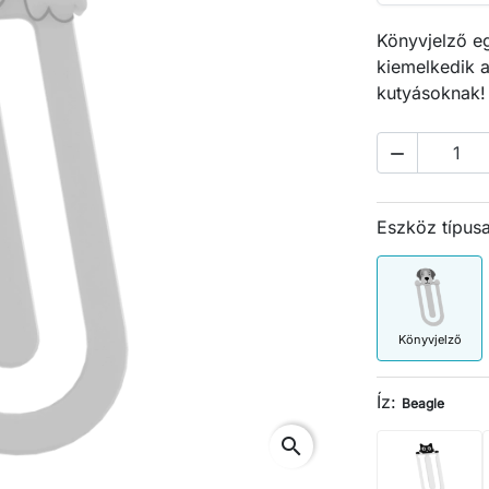
Könyvjelző eg
kiemelkedik a
kutyásoknak!

Eszköz típus
Könyvjelző
Íz:
Beagle
search