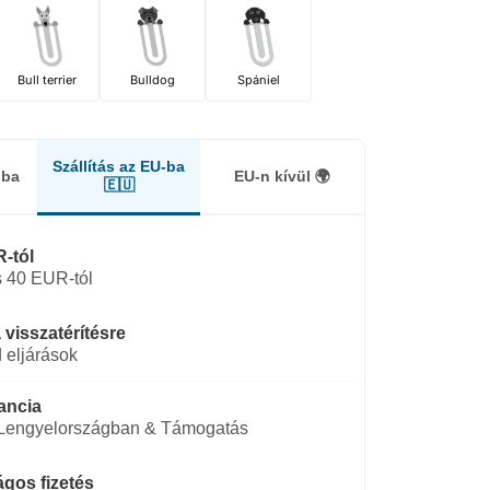
Bull terrier
Bulldog
Spániel
Szállítás az EU-ba
gba
EU-n kívül 🌍
🇪🇺
-tól
 40 EUR-tól
 visszatérítésre
 eljárások
ancia
 Lengyelországban & Támogatás
gos fizetés