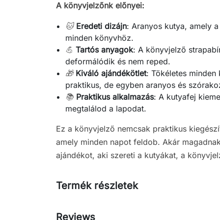
A könyvjelzőnk előnyei:
🐱
Eredeti dizájn
: Aranyos kutya, amely a
minden könyvhöz.
💪
Tartós anyagok
: A könyvjelző strapab
deformálódik és nem reped.
🎁
Kiváló ajándékötlet
: Tökéletes minden
praktikus, de egyben aranyos és szórakoz
📚
Praktikus alkalmazás
: A kutyafej kiem
megtalálod a lapodat.
Ez a könyvjelző nemcsak praktikus kiegészí
amely minden napot feldob. Akár magadnak,
ajándékot, aki szereti a kutyákat, a könyvjelz
Termék részletek
Reviews