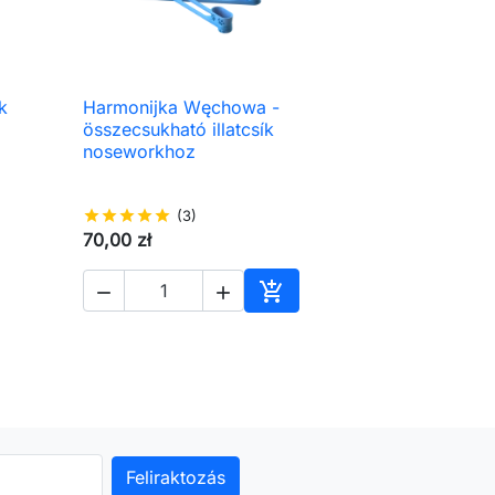
k
Harmonijka Węchowa -

Előnézet
összecsukható illatcsík
noseworkhoz
star
star
star
star
star
(3)
70,00 zł



árba
Kosárba