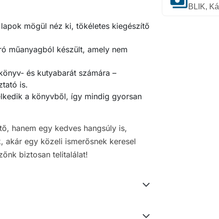
payments
BLIK, Ká
 lapok mögül néz ki, tökéletes kiegészítő
író műanyagból készült, amely nem
 könyv- és kutyabarát számára –
tató is.
elkedik a könyvből, így mindig gyorsan
tő, hanem egy kedves hangsúly is,
 akár egy közeli ismerősnek keresel
őnk biztosan telitalálat!