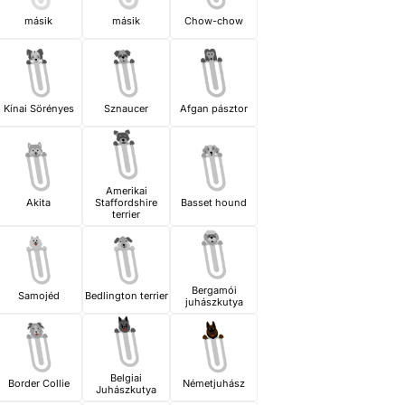
másik
másik
Chow-chow
Kínai Sörényes
Sznaucer
Afgan pásztor
Amerikai
Akita
Staffordshire
Basset hound
terrier
Bergamói
Samojéd
Bedlington terrier
juhászkutya
Belgiai
Border Collie
Németjuhász
Juhászkutya