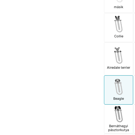
másik
Collie
Airedale terrier
Beagle
Bernáthegyi
pásztorkutya