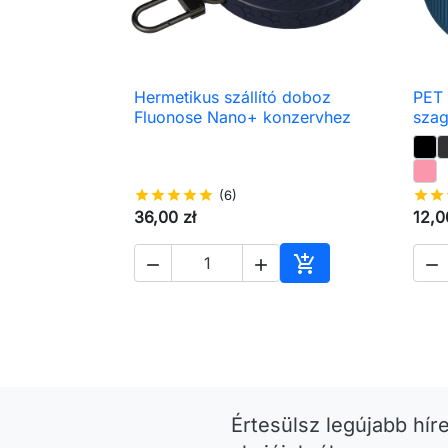
Hermetikus szállító doboz
PET 

Előnézet
Fluonose Nano+ konzervhez
sza
star
star
star
star
star
(6)
star
star
36,00 zł
12,0




Kosárba
Értesülsz legújabb híre