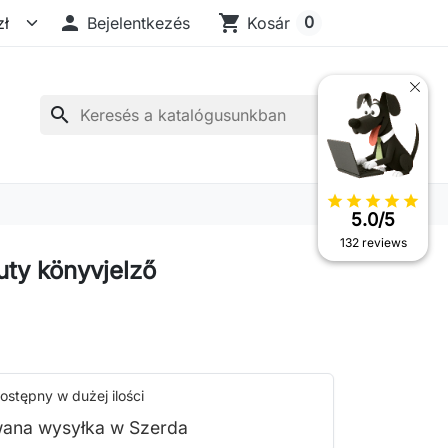

shopping_cart
0
Bejelentkezés
Kosár
search
star
star
star
star
star
5.0/5
132 reviews
uty könyvjelző
ostępny w dużej ilości
ana wysyłka w Szerda