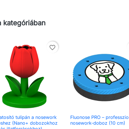
 kategóriában
favorite_border
llatosító tulipán a nosework
Fluonose PRO – professzio

Előnézet

Előnézet
éshez (Nano+ dobozokhoz
nosework-doboz (10 cm)
ás illatforrásokhoz)