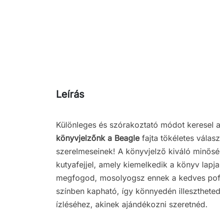
Leírás
Különleges és szórakoztató módot keresel 
könyvjelzőnk a
Beagle
fajta tökéletes vála
szerelmeseinek! A könyvjelző kiváló minős
kutyafejjel, amely kiemelkedik a könyv lapj
megfogod, mosolyogsz ennek a kedves pofá
színben kapható, így könnyedén illesztheted
ízléséhez, akinek ajándékozni szeretnéd.