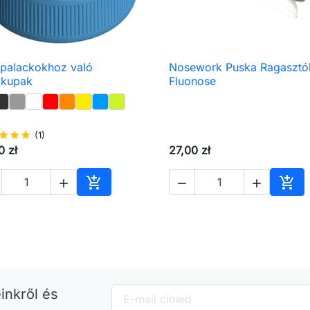
palackokhoz való
Nosework Puska Ragasztó

Előnézet

Előnézet
gkupak
Fluonose
star
star
star
(1)
0 zł
27,00 zł





Kosárba
Kos
inkről és