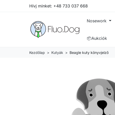
Hívj minket:
+48 733 037 668
Nosework
📦Aukciók
Kezdőlap
Kutyák
Beagle kuty könyvjelző