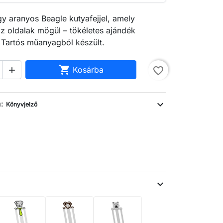
y aranyos Beagle kutyafejjel, amely
z oldalak mögül – tökéletes ajándék
 Tartós műanyagból készült.

Kosárba
favorite_border

a:
expand_more
Könyvjelző
expand_more