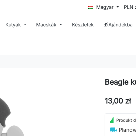
Magyar
Kutyák
Macskák
Készletek
🎁Ajándékba
Beagle k
13,00 zł
Produkt d
local_shipping
Planow