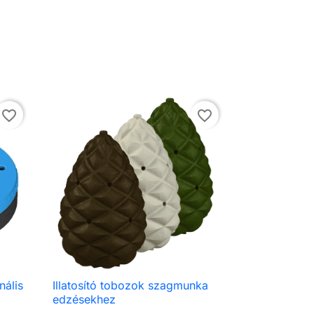
favorite_border
favorite_border
nális
Illatosító tobozok szagmunka

Előnézet
edzésekhez