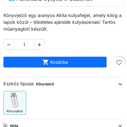
Könyvjelző egy aranyos Akita kutyafejjel, amely kilóg a
lapok közül – tökéletes ajándék kutyásoknak! Tartós
műanyagból készült.



Kosárba
favorite_border
Eszköz típusa:
expand_more
Könyvjelző
Könyvjelző
Íz:
expand_more
Akita