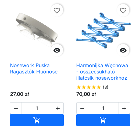
favorite_border
favorite_border


Nosework Puska
Harmonijka Węchowa
Ragasztók Fluonose
- összecsukható
illatcsík noseworkhoz
star
star
star
star
star
(3)
27,00 zł
70,00 zł




Kosárba
Kosárba

