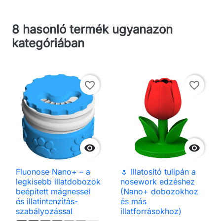
8 hasonló termék ugyanazon
kategóriában
favorite_border
favorite_border


Fluonose Nano+ – a
🌷 Illatosító tulipán a
legkisebb illatdobozok
nosework edzéshez
beépített mágnessel
(Nano+ dobozokhoz
és illatintenzitás-
és más
szabályozással
illatforrásokhoz)