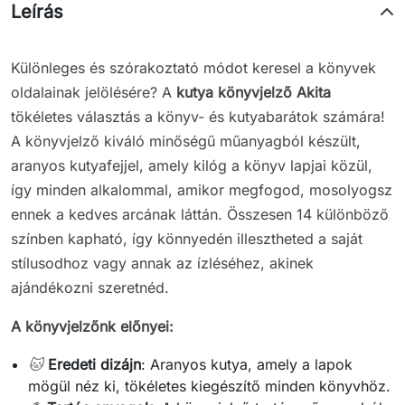
Leírás
Különleges és szórakoztató módot keresel a könyvek
oldalainak jelölésére? A
kutya könyvjelző
Akita
tökéletes választás a könyv- és kutyabarátok számára!
A könyvjelző kiváló minőségű műanyagból készült,
aranyos kutyafejjel, amely kilóg a könyv lapjai közül,
így minden alkalommal, amikor megfogod, mosolyogsz
ennek a kedves arcának láttán. Összesen 14 különböző
színben kapható, így könnyedén illesztheted a saját
stílusodhoz vagy annak az ízléséhez, akinek
ajándékozni szeretnéd.
A könyvjelzőnk előnyei:
🐱
Eredeti dizájn
: Aranyos kutya, amely a lapok
mögül néz ki, tökéletes kiegészítő minden könyvhöz.