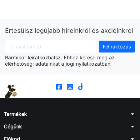
Értesülsz legújabb híreinkről és akcióinkról
Bármikor leiratkozhatsz. Ehhez keresd meg az
elérhetőségi adatainkat a jogi nyilatkozatban.
arrow_drop_down
Termékek
arrow_drop_down
Cégünk
arrow_drop_down
Fiókod