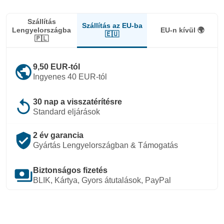
Szállítás
Szállítás az EU-ba
Lengyelországba
EU-n kívül 🌍
🇪🇺
🇵🇱
public
9,50 EUR-tól
Ingyenes 40 EUR-tól
replay
30 nap a visszatérítésre
Standard eljárások
verified_user
2 év garancia
Gyártás Lengyelországban & Támogatás
payments
Biztonságos fizetés
BLIK, Kártya, Gyors átutalások, PayPal