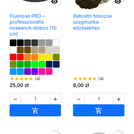


Fluonose PRO –
Illatosító tobozok
professzionális
szagmunka
nosework-doboz (10
edzésekhez
cm)
star
star
star
star
star
(4)
star
star
star
star
star
(4)
25,00 zł
8,00 zł




Kosárba
Kosárba

