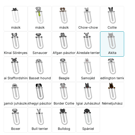
másik
másik
másik
Chow-chow
Collie
Kínai Sörényes
Sznaucer
Afgan pásztor
Airedale terrier
Akita
ikai Staffordshire terrier
Basset hound
Beagle
Samojéd
Bedlington terrier
ergamói juhászkutya
Bernáthegyi pásztorkutya
Border Collie
Belgiai Juhászkutya
Németjuhász
Boxer
Bull terrier
Bulldog
Spániel