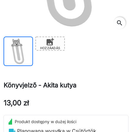
search
add_photo_alternate
HOZZÁADÁS
Könyvjelző - Akita kutya
13,00 zł
Produkt dostępny w dużej ilości
local_shipping
Planowana wysyłka w Csütörtök