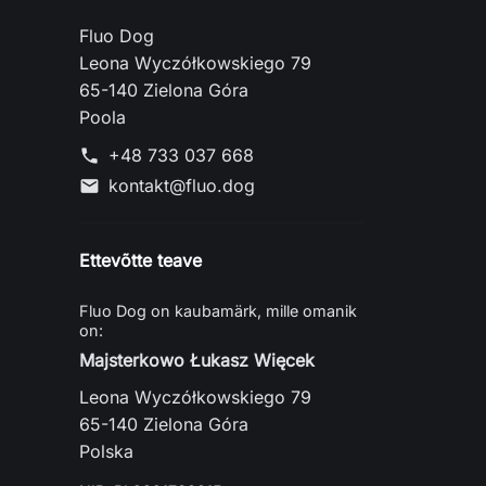
Fluo Dog
Leona Wyczółkowskiego 79
65-140 Zielona Góra
Poola
+48 733 037 668
phone
kontakt@fluo.dog
mail
Ettevõtte teave
Fluo Dog on kaubamärk, mille omanik
on:
Majsterkowo Łukasz Więcek
Leona Wyczółkowskiego 79
65-140 Zielona Góra
Polska