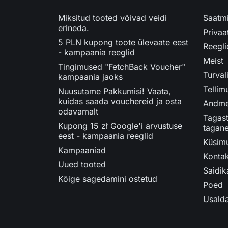
Miksitud tooted võivad veidi
Saatmi
erineda.
Privaa
5 PLN kupong toote ülevaate eest
Reegli
- kampaania reeglid
Meist
Tingimused "FetchBack Voucher"
Turva
kampaania jaoks
Tellim
Nuusutame Pakkumisi! Vaata,
kuidas saada vouchereid ja osta
Andmek
odavamalt
Tagast
Kupong 15 zł Google'i arvustuse
tagan
eest - kampaania reeglid
Küsimu
Kampaaniad
Konta
Uued tooted
Saidik
Kõige sagedamini ostetud
Poed
Usald