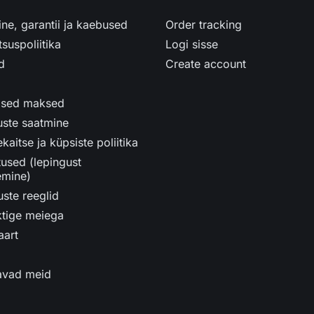
ne, garantii ja kaebused
Order tracking
tsuspoliitika
Logi sisse
d
Create account
lised maksed
uste saatmine
aitse ja küpsiste poliitika
used (lepingust
emine)
ste reeglid
ktige meiega
aart
avad meid