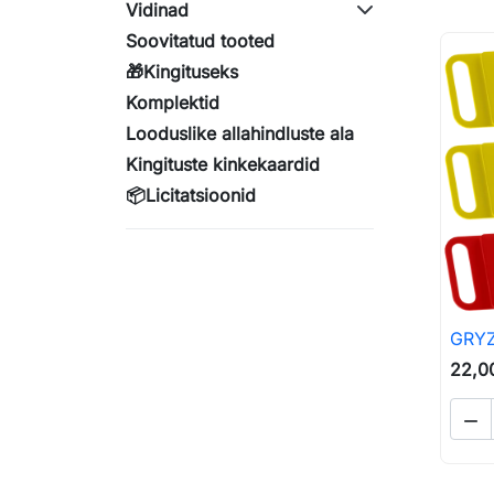
Vidinad
Soovitatud tooted
🎁Kingituseks
Komplektid
Looduslike allahindluste ala
Kingituste kinkekaardid
📦Licitatsioonid
GRYZĘ
22,00
