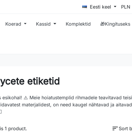
Eesti keel
Koerad
Kassid
Komplektid
🎁Kingituseks
cete etiketid
 esikohal! ⚠️ Meie hoiatustemplid rihmadele teavitavad teis
idavatest materjalidest, on need kaugel nähtavad ja aitavad
♂️
sort
is 1 product.
Sort b