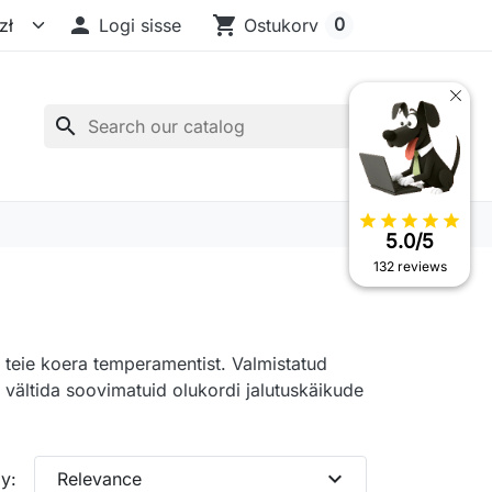

shopping_cart
0
Logi sisse
Ostukorv
search
star
star
star
star
star
5.0/5
132 reviews
i teie koera temperamentist. Valmistatud
 vältida soovimatuid olukordi jalutuskäikude
expand_more
y:
Relevance