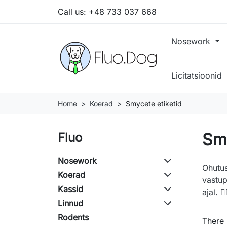
Call us:
+48 733 037 668
Nosework
Licitatsioonid
Home
Koerad
Smycete etiketid
Smy
Fluo
Nosework
Ohutus
Koerad
vastup
Kassid
ajal. 🚶‍
Linnud
Rodents
There 