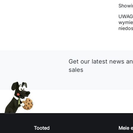
Showin
UWAGA
wymien
niedos
Get our latest news an
sales
Tooted
Meie e