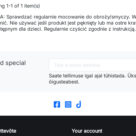
g 1-1 of 1 item(s)
: Sprawdzać regularnie mocowanie do obroży/smyczy. W
ić. Nie używać jeśli produkt jest pęknięty lub ma ostre 
tępnym dla dzieci. Regularnie czyścić zgodnie z instrukcją.
d special
Saate tellimuse igal ajal tühistada. Ük
õigusteabest.
ttevõte
Your account