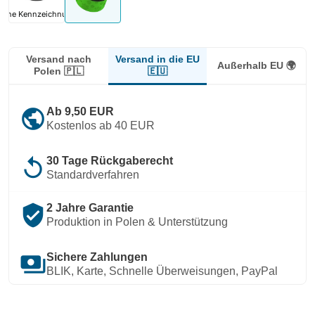
ohne Kennzeichnung
Versand in die EU
Versand nach
Außerhalb EU 🌍
🇪🇺
Polen 🇵🇱
public
Ab 9,50 EUR
Kostenlos ab 40 EUR
replay
30 Tage Rückgaberecht
Standardverfahren
verified_user
2 Jahre Garantie
Produktion in Polen & Unterstützung
payments
Sichere Zahlungen
BLIK, Karte, Schnelle Überweisungen, PayPal