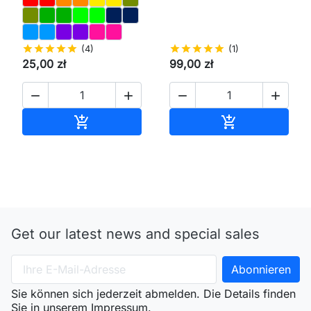
star
star
star
star
star
(4)
star
star
star
star
star
(1)
25,00 zł
99,00 zł




In den Warenkorb
In den Waren


Get our latest news and special sales
Sie können sich jederzeit abmelden. Die Details finden
Sie in unserem Impressum.