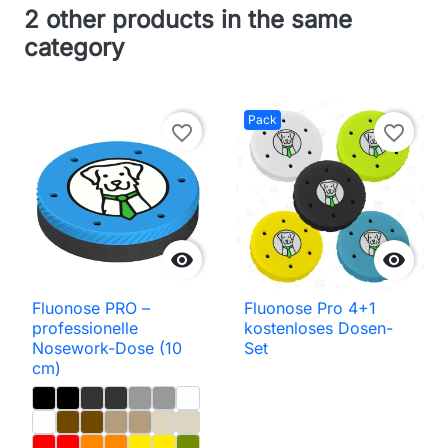
2 other products in the same
category
Pack
favorite_border
favorite_border


Fluonose PRO –
Fluonose Pro 4+1
professionelle
kostenloses Dosen-
Nosework-Dose (10
Set
cm)