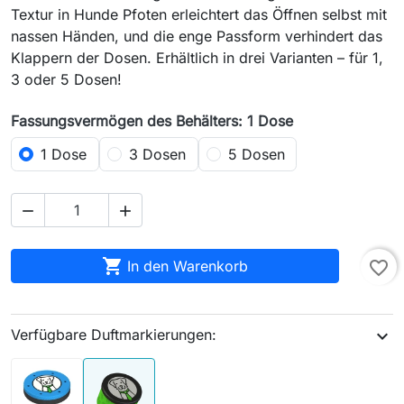
Textur in Hunde Pfoten erleichtert das Öffnen selbst mit
nassen Händen, und die enge Passform verhindert das
Klappern der Dosen. Erhältlich in drei Varianten – für 1,
3 oder 5 Dosen!
Fassungsvermögen des Behälters: 1 Dose
1 Dose
3 Dosen
5 Dosen



In den Warenkorb
favorite_border
Verfügbare Duftmarkierungen:
expand_more