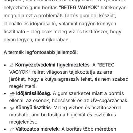
helyezhető gumi borítás
"BETEG VAGYOK"
hatékonyan
megoldja ezt a problémát! Tartós gumiból készült,
ellenálló és időjárásálló, valamint nagyon könnyen
tisztítható – elég csak meleg víz és tisztítószer, hogy
olyan legyen, mint újkorában.
A termék legfontosabb jellemzői:
⚠️
Környezetvédelmi figyelmeztetés
: A "BETEG
VAGYOK" felirat világosan tájékoztatja az arra
járókat, hogy a kutya agresszív lehet, és nem szabad
megérinteni.
🌧️
Időjárásállóság
: A gumiszerkezet miatt a borítás
ellenáll az esőnek, hóesésnek és az UV-sugárzásnak.
🧽
Könnyű tisztítás
: Meleg vízben és tisztítószerrel
mosható, ami biztosítja a higiéniát és esztétikus
megjelenést.
📏
Változatos méretek
: A borítás több méretben