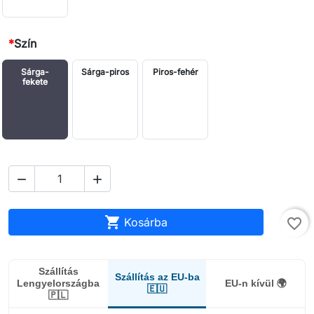
*
Szín
Sárga-
Sárga-piros
Piros-fehér
fekete



Kosárba
favorite_border
Szállítás
Szállítás az EU-ba
Lengyelországba
EU-n kívül 🌍
🇪🇺
🇵🇱