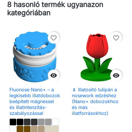
8 hasonló termék ugyanazon
kategóriában
favorite_border
favorite_border


Fluonose Nano+ – a
🌷 Illatosító tulipán a
legkisebb illatdobozok
nosework edzéshez
beépített mágnessel
(Nano+ dobozokhoz
és illatintenzitás-
és más
szabályozással
illatforrásokhoz)