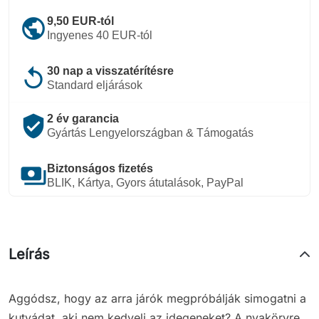
public
9,50 EUR-tól
Ingyenes 40 EUR-tól
replay
30 nap a visszatérítésre
Standard eljárások
verified_user
2 év garancia
Gyártás Lengyelországban & Támogatás
payments
Biztonságos fizetés
BLIK, Kártya, Gyors átutalások, PayPal
Leírás
Aggódsz, hogy az arra járók megpróbálják simogatni a
kutyádat, aki nem kedveli az idegeneket? A nyakörvre