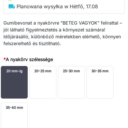
local_shipping
Planowana wysyłka w Hétfő, 17.08
Gumibevonat a nyakörvre "BETEG VAGYOK" felirattal –
jól látható figyelmeztetés a környezet számára!
Időjárásálló, különböző méretekben elérhető, könnyen
felszerelhető és tisztítható.
*
A nyakörv szélessége
20 mm-ig
20-25 mm
25-30 mm
30-35 mm
35-40 mm