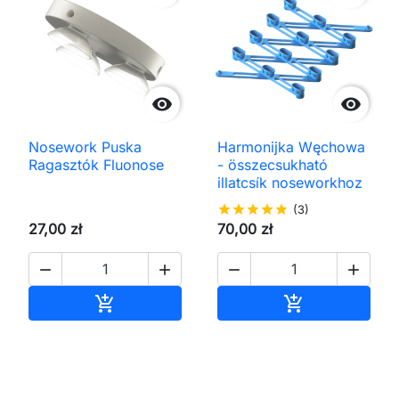


Nosework Puska
Harmonijka Węchowa
Ragasztók Fluonose
- összecsukható
illatcsík noseworkhoz
star
star
star
star
star
(3)
27,00 zł
70,00 zł




Kosárba
Kosárba

