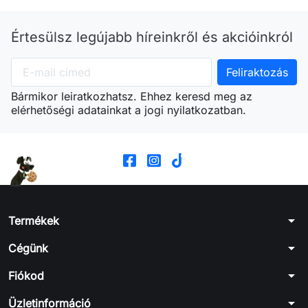
Értesülsz legújabb híreinkről és akcióinkról
Bármikor leiratkozhatsz. Ehhez keresd meg az
elérhetőségi adatainkat a jogi nyilatkozatban.
arrow_drop_down
Termékek
arrow_drop_down
Cégünk
arrow_drop_down
Fiókod
arrow_drop_down
Üzletinformáció