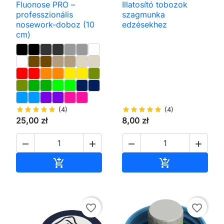
Fluonose PRO –
Illatosító tobozok
professzionális
szagmunka
nosework-doboz (10
edzésekhez
cm)
star
star
star
star
star
(4)
star
star
star
star
star
(4)
25,00 zł
8,00 zł




Kosárba
Kosárba


favorite_border
favorite_border