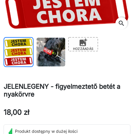
search
add_photo_alternate
HOZZÁADÁS
JELENLEGENY - figyelmeztető betét a
nyakörvre
18,00 zł
Produkt dostępny w dużej ilości