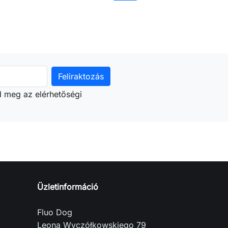
árba
Kosárba
d meg az elérhetőségi
Üzletinformáció
Fluo Dog
Leona Wyczółkowskiego 79