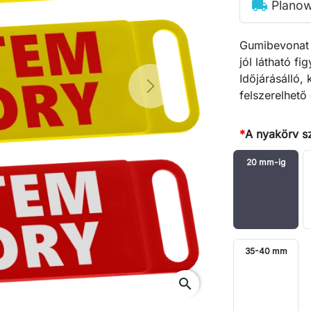
local_shipping
Planow
Gumibevonat 
jól látható f
Időjárásálló,
Next
felszerelhető 
*
A nyakörv s
20 mm-ig
35-40 mm
search