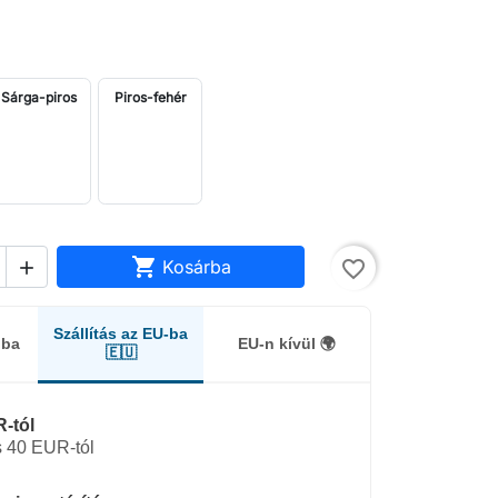
Sárga-piros
Piros-fehér

Kosárba
favorite_border

Szállítás az EU-ba
gba
EU-n kívül 🌍
🇪🇺
-tól
 40 EUR-tól