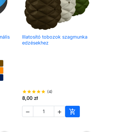
nális
Illatosító tobozok szagmunka

Előnézet
edzésekhez
star
star
star
star
star
(4)
8,00 zł



árba
Kosárba