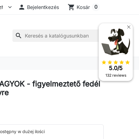

shopping_cart
0
Bejelentkezés
Kosár
search
star
star
star
star
star
5.0/5
132 reviews
GYOK - figyelmeztető fedél
vre
ostępny w dużej ilości