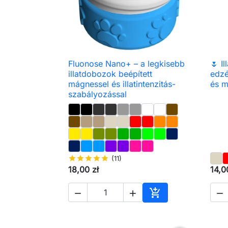
Fluonose Nano+ – a legkisebb
🌷 I

Előnézet
illatdobozok beépített
edz
mágnessel és illatintenzitás-
és m
szabályozással
star
star
star
star
star
(11)
18,00 zł
14,0




Kosárba