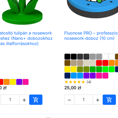
llatosító tulipán a nosework
Fluonose PRO – professzio

Előnézet

Előnézet
éshez (Nano+ dobozokhoz
nosework-doboz (10 cm)
ás illatforrásokhoz)
star
star
star
star
star
(4)
0 zł
25,00 zł





Kosárba
Kos