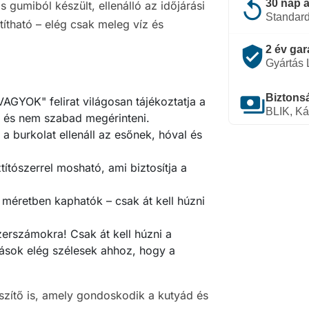
replay
30 nap a
 gumiból készült, ellenálló az időjárási
Standard
ítható – elég csak meleg víz és
verified_user
2 év gar
Gyártás
payments
Biztonsá
AGYOK" felirat világosan tájékoztatja a
BLIK, Ká
t, és nem szabad megérinteni.
 a burkolat ellenáll az esőnek, hóval és
títószerrel mosható, ami biztosítja a
 méretben kaphatók – csak át kell húzni
zerszámokra! Csak át kell húzni a
lások elég szélesek ahhoz, hogy a
szítő is, amely gondoskodik a kutyád és