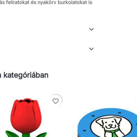
s feliratokat és nyakörv burkolatokat is
 kategóriában
favorite_border