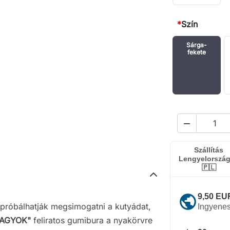
*
Szín
Sárga-
fekete

Szállítás
Lengyelorszá
🇵🇱
public
9,50 EUR
próbálhatják megsimogatni a kutyádat,
Ingyenes
VAGYOK"
feliratos gumibura a nyakörvre