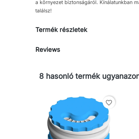
a környezet biztonságáról. Kínálatunkban má
találsz!
Termék részletek
Reviews
8 hasonló termék ugyanazon
favorite_border