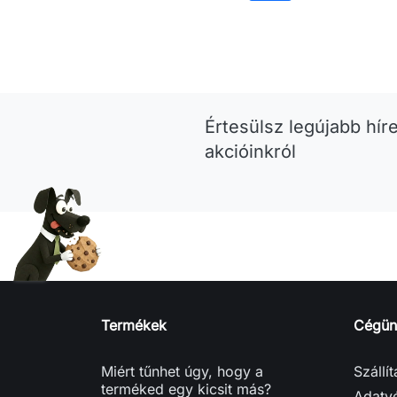
Kosárba
Értesülsz legújabb híre
akcióinkról
Termékek
Cégün
Miért tűnhet úgy, hogy a
Szállí
terméked egy kicsit más?
Adatvé