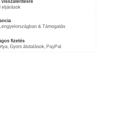
 visszatérítésre
 eljárások
ancia
 Lengyelországban & Támogatás
gos fizetés
rtya, Gyors átutalások, PayPal