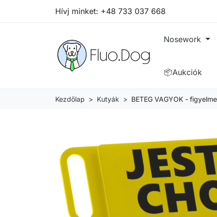
Hívj minket:
+48 733 037 668
Nosework
📦Aukciók
Kezdőlap
Kutyák
BETEG VAGYOK - figyelmez