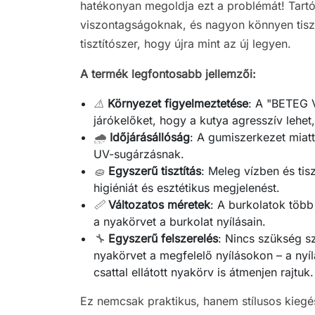
hatékonyan megoldja ezt a problémát! Tartós
viszontagságoknak, és nagyon könnyen tiszt
tisztítószer, hogy újra mint az új legyen.
A termék legfontosabb jellemzői:
⚠️
Környezet figyelmeztetése
: A "BETEG V
járókelőket, hogy a kutya agresszív lehe
🌧️
Időjárásállóság
: A gumiszerkezet miatt
UV-sugárzásnak.
🧽
Egyszerű tisztítás
: Meleg vízben és tisz
higiéniát és esztétikus megjelenést.
📏
Változatos méretek
: A burkolatok több
a nyakörvet a burkolat nyílásain.
🔧
Egyszerű felszerelés
: Nincs szükség s
nyakörvet a megfelelő nyílásokon – a nyí
csattal ellátott nyakörv is átmenjen rajtuk.
Ez nemcsak praktikus, hanem stílusos kiegé