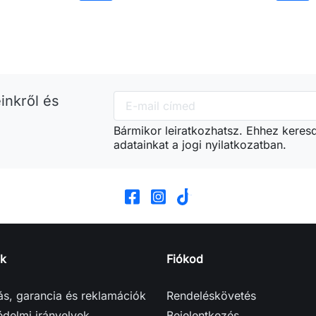
Kosárba
Kos
inkről és
Bármikor leiratkozhatsz. Ehhez keres
adatainkat a jogi nyilatkozatban.
k
Fiókod
tás, garancia és reklamációk
Rendeléskövetés
delmi irányelvek
Bejelentkezés