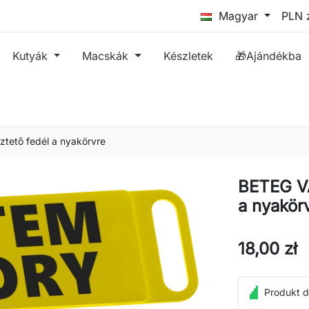
Magyar
Kutyák
Macskák
Készletek
🎁Ajándékba
tető fedél a nyakörvre
BETEG VA
a nyakör
18,00 zł
Produkt d