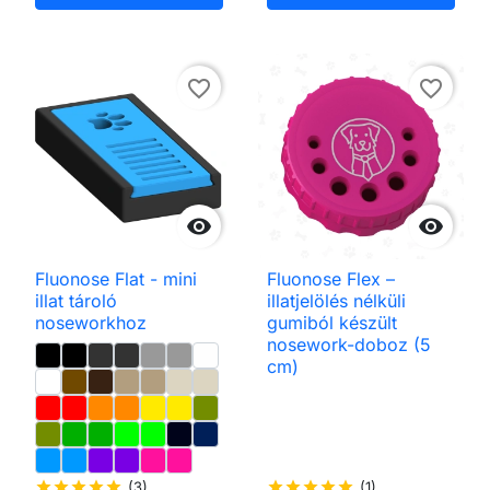
favorite_border
favorite_border


Fluonose Flat - mini
Fluonose Flex –
illat tároló
illatjelölés nélküli
noseworkhoz
gumiból készült
nosework-doboz (5
cm)
star
star
star
star
star
(3)
star
star
star
star
star
(1)