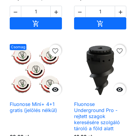




Kosárba
Kosárba


Csomag
favorite_border
favorite_border


Fluonose Mini+ 4+1
Fluonose
gratis (jelölés nélkül)
Underground Pro -
rejtett szagok
keresésére szolgáló
tároló a föld alatt