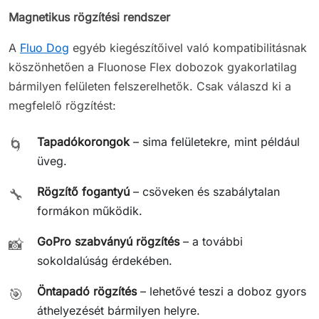
Magnetikus rögzítési rendszer
A
Fluo Dog
egyéb kiegészítőivel való kompatibilitásnak
köszönhetően a Fluonose Flex dobozok gyakorlatilag
bármilyen felületen felszerelhetők. Csak válaszd ki a
megfelelő rögzítést:
Tapadókorongok
– sima felületekre, mint például
🌀
üveg.
Rögzítő fogantyú
– csöveken és szabálytalan
🔧
formákon működik.
GoPro szabványú rögzítés
– a további
📸
sokoldalúság érdekében.
Öntapadó rögzítés
– lehetővé teszi a doboz gyors
🎯
áthelyezését bármilyen helyre.