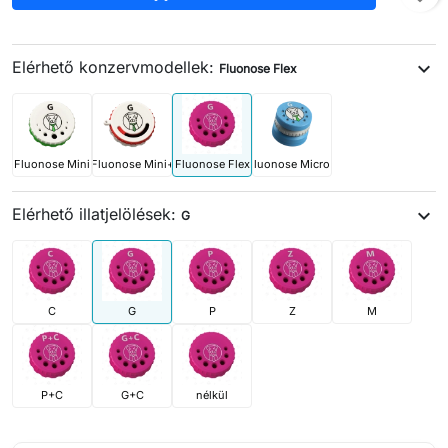
Elérhető konzervmodellek:
expand_more
Fluonose Flex
Fluonose Mini
Fluonose Mini+
Fluonose Flex
Fluonose Micro+
Elérhető illatjelölések:
expand_more
G
C
G
P
Z
M
P+C
G+C
nélkül