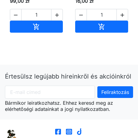
99,00 zł
16,00 zł




Kosárba
Kosárba


Értesülsz legújabb híreinkről és akcióinkról
Bármikor leiratkozhatsz. Ehhez keresd meg az
elérhetőségi adatainkat a jogi nyilatkozatban.