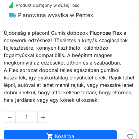
Produkt dostępny w dużej ilości
local_shipping
Planowana wysyłka w Péntek
Újdonság a piacon! Gumis dobozok
Fluonose Flex
a
nosework edzéshez! Tökéletes a kutyák szaglásának
fejlesztésére, könnyen tisztítható, különböző
fogantyúkkal kompatibilis. A beépített mágnes
megkönnyíti az edzéseket otthon és a szabadban.
A Flex sorozat dobozai teljes egészében gumiból
készültek, így gyakorlatilag elnyűhetetlenek. Rájuk lehet
lépni, autóval át lehet menni rajtuk, vagy messzire lehet
dobni anélkül, hogy attól kellene tartani, hogy eltörnek,
ha a járdának vagy egy kőnek ütköznek.



Kosárba
favorite_border