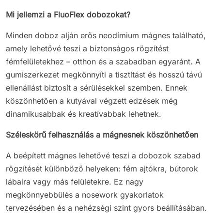
Mi jellemzi a FluoFlex dobozokat?
Minden doboz alján erős neodímium mágnes található,
amely lehetővé teszi a biztonságos rögzítést
fémfelületekhez – otthon és a szabadban egyaránt. A
gumiszerkezet megkönnyíti a tisztítást és hosszú távú
ellenállást biztosít a sérülésekkel szemben. Ennek
köszönhetően a kutyával végzett edzések még
dinamikusabbak és kreatívabbak lehetnek.
Széleskörű felhasználás a mágnesnek köszönhetően
A beépített mágnes lehetővé teszi a dobozok szabad
rögzítését különböző helyeken: fém ajtókra, bútorok
lábaira vagy más felületekre. Ez nagy
megkönnyebbülés a nosework gyakorlatok
tervezésében és a nehézségi szint gyors beállításában.