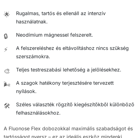
Rugalmas, tartós és ellenáll az intenzív
🌟
használatnak.
Neodímium mágnessel felszerelt.
🔒
A felszereléshez és eltávolításhoz nincs szükség
⚡
szerszámokra.
Teljes testreszabási lehetőség a jelölésekhez.
🎨
A szagok hatékony terjesztésére tervezett
🌬️
nyílások.
Széles választék rögzítő kiegészítőkből különböző
🛠️
felhasználásokhoz.
A Fluonose Flex dobozokkal maximális szabadságot és
tartósságot nyersz – ez az ideális eszköz mindenki