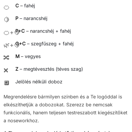
C
– fahéj
🍊
P
– narancshéj
🍋
P+C
– narancshéj + fahéj
🍊+🍋
G+C
– szegfűszeg + fahéj
🌿+🍋
M
– vegyes
🔀
Z
– megtévesztés (téves szag)
❌
Jelölés nélküli doboz
🔲
Megrendelésre bármilyen színben és a Te logóddal is
elkészíthetjük a dobozokat. Szerezz be nemcsak
funkcionális, hanem teljesen testreszabott kiegészítőket
a noseworkhoz.