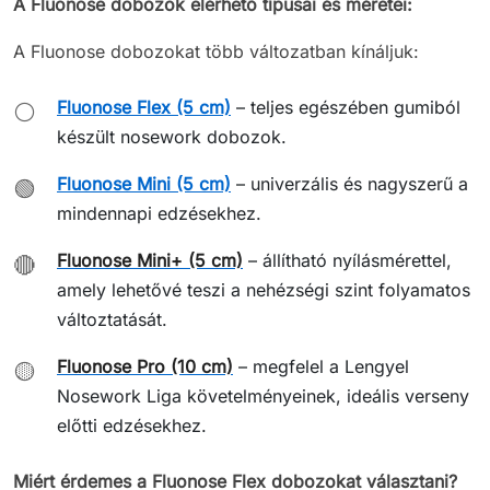
A Fluonose dobozok elérhető típusai és méretei:
A Fluonose dobozokat több változatban kínáljuk:
Fluonose Flex (5 cm)
– teljes egészében gumiból
⚪
készült nosework dobozok.
Fluonose Mini (5 cm)
– univerzális és nagyszerű a
🟢
mindennapi edzésekhez.
Fluonose Mini+ (5 cm)
– állítható nyílásmérettel,
🔴
amely lehetővé teszi a nehézségi szint folyamatos
változtatását.
Fluonose Pro (10 cm)
– megfelel a Lengyel
🟡
Nosework Liga követelményeinek, ideális verseny
előtti edzésekhez.
Miért érdemes a Fluonose Flex dobozokat választani?