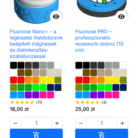


Fluonose Nano+ – a
Fluonose PRO –
legkisebb illatdobozok
professzionális
beépített mágnessel
nosework-doboz (10
és illatintenzitás-
cm)
szabályozással
star
star
star
star
star
(11)
star
star
star
star
star
(4)
18,00 zł
25,00 zł




Kosárba
Kosárba

