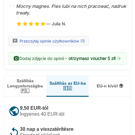
Mocny magnes. Pies lubi na nich pracować, nadruk
trwały.
star
star
star
star
star
— Julia N.
chat
Przeczytaj opinie użytkowników (1)
photo_camera
arrow_forward
Dodaj zdjęcie do opinii –
otrzymasz voucher 5 zł!
Szállítás
Szállítás az EU-ba
Lengyelországba
EU-n kívül 🌍
🇪🇺
🇵🇱
public
9,50 EUR-tól
Ingyenes 40 EUR-tól
replay
30 nap a visszatérítésre