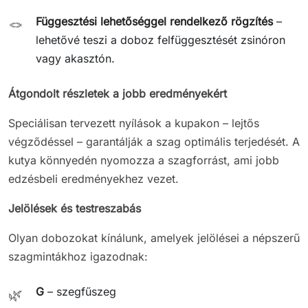
Függesztési lehetőséggel rendelkező rögzítés
–
🪢
lehetővé teszi a doboz felfüggesztését zsinóron
vagy akasztón.
Átgondolt részletek a jobb eredményekért
Speciálisan tervezett nyílások a kupakon – lejtős
végződéssel – garantálják a szag optimális terjedését. A
kutya könnyedén nyomozza a szagforrást, ami jobb
edzésbeli eredményekhez vezet.
Jelölések és testreszabás
Olyan dobozokat kínálunk, amelyek jelölései a népszerű
szagmintákhoz igazodnak:
G
– szegfűszeg
🌿