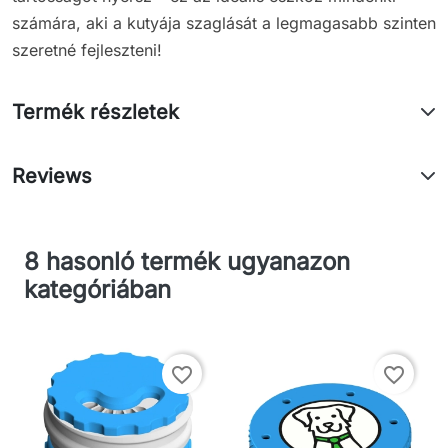
számára, aki a kutyája szaglását a legmagasabb szinten
szeretné fejleszteni!
Termék részletek
Reviews
8 hasonló termék ugyanazon
kategóriában
favorite_border
favorite_border