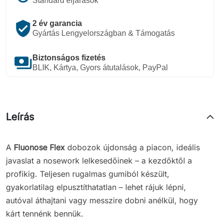
Standard eljárások
verified_user
2 év garancia
Gyártás Lengyelországban & Támogatás
payments
Biztonságos fizetés
BLIK, Kártya, Gyors átutalások, PayPal
Leírás
A
Fluonose Flex
dobozok újdonság a piacon, ideális
javaslat a nosework lelkesedőinek – a kezdőktől a
profikig. Teljesen rugalmas gumiból készült,
gyakorlatilag elpusztíthatatlan – lehet rájuk lépni,
autóval áthajtani vagy messzire dobni anélkül, hogy
kárt tennénk bennük.