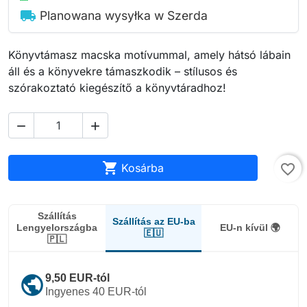
local_shipping
Planowana wysyłka w Szerda
Könyvtámasz macska motívummal, amely hátsó lábain
áll és a könyvekre támaszkodik – stílusos és
szórakoztató kiegészítő a könyvtáradhoz!



Kosárba
favorite_border
Szállítás
Szállítás az EU-ba
Lengyelországba
EU-n kívül 🌍
🇪🇺
🇵🇱
public
9,50 EUR-tól
Ingyenes 40 EUR-tól