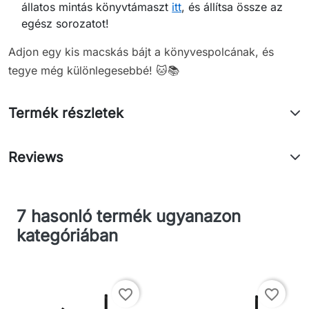
állatos mintás könyvtámaszt
itt
, és állítsa össze az
egész sorozatot!
Adjon egy kis macskás bájt a könyvespolcának, és
tegye még különlegesebbé! 🐱📚
Termék részletek
Reviews
7 hasonló termék ugyanazon
kategóriában
favorite_border
favorite_border