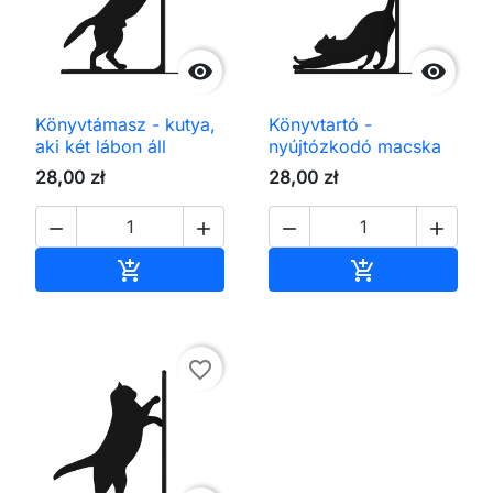


Könyvtámasz - kutya,
Könyvtartó -
aki két lábon áll
nyújtózkodó macska
28,00 zł
28,00 zł




Kosárba
Kosárba


favorite_border