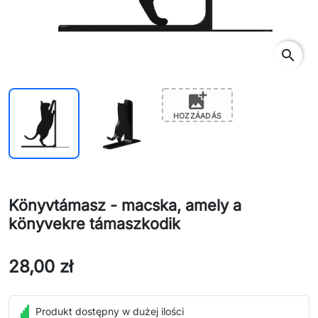
search
add_photo_alternate
HOZZÁADÁS
Könyvtámasz - macska, amely a
könyvekre támaszkodik
28,00 zł
Produkt dostępny w dużej ilości