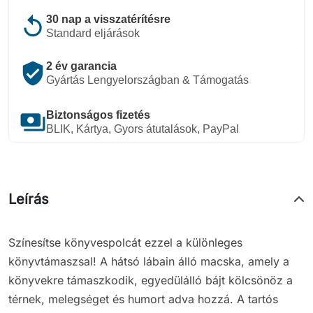
replay
30 nap a visszatérítésre
Standard eljárások
verified_user
2 év garancia
Gyártás Lengyelországban & Támogatás
payments
Biztonságos fizetés
BLIK, Kártya, Gyors átutalások, PayPal
Leírás
Színesítse könyvespolcát ezzel a különleges
könyvtámaszsal! A hátsó lábain álló macska, amely a
könyvekre támaszkodik, egyedülálló bájt kölcsönöz a
térnek, melegséget és humort adva hozzá. A tartós