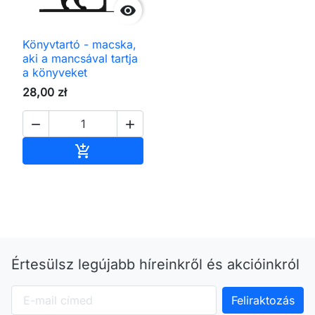

Könyvtartó - macska,
aki a mancsával tartja
a könyveket
28,00 zł


Kosárba

Értesülsz legújabb híreinkről és akcióinkról