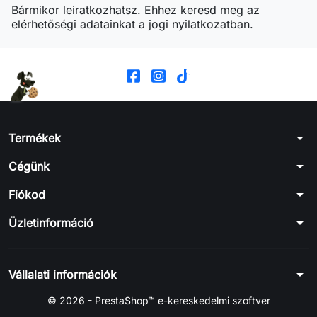
Bármikor leiratkozhatsz. Ehhez keresd meg az
elérhetőségi adatainkat a jogi nyilatkozatban.
arrow_drop_down
Termékek
arrow_drop_down
Cégünk
arrow_drop_down
Fiókod
arrow_drop_down
Üzletinformáció
arrow_drop_down
Vállalati információk
© 2026 - PrestaShop™ e-kereskedelmi szoftver