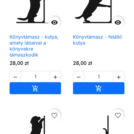


Könyvtámasz - kutya,
Könyvtámasz - felálló
amely lábaival a
kutya
könyvekre
támaszkodik
28,00 zł
28,00 zł




Kosárba
Kosárba


favorite_border
favorite_border