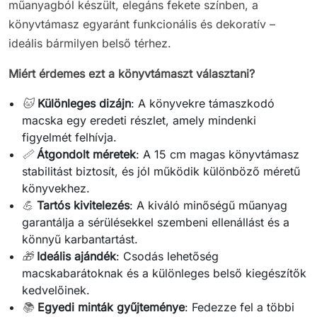
műanyagból készült, elegáns fekete színben, a
könyvtámasz egyaránt funkcionális és dekoratív –
ideális bármilyen belső térhez.
Miért érdemes ezt a könyvtámaszt választani?
🐱
Különleges dizájn
: A könyvekre támaszkodó
macska egy eredeti részlet, amely mindenki
figyelmét felhívja.
📏
Átgondolt méretek
: A 15 cm magas könyvtámasz
stabilitást biztosít, és jól működik különböző méretű
könyvekhez.
💪
Tartós kivitelezés
: A kiváló minőségű műanyag
garantálja a sérülésekkel szembeni ellenállást és a
könnyű karbantartást.
🎁
Ideális ajándék
: Csodás lehetőség
macskabarátoknak és a különleges belső kiegészítők
kedvelőinek.
📚
Egyedi minták gyűjteménye
: Fedezze fel a többi