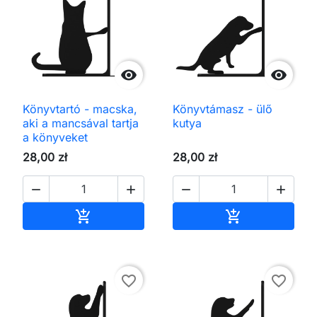


Könyvtartó - macska,
Könyvtámasz - ülő
aki a mancsával tartja
kutya
a könyveket
28,00 zł
28,00 zł




Kosárba
Kosárba


favorite_border
favorite_border