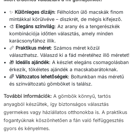
✨
Különleges dizájn
: Félholdon ülő macskák finom
mintákkal körülvéve – diszkrét, de mégis kifejező.
🎨
Elegáns színvilág
: Az arany és a tengerészkék
kombinációja időtlen választás, amely minden
karácsonyfához illik.
📏
Praktikus méret
: Számos méret közül
választhatsz. Válaszd ki a fád méretéhez illő méretet!
🎁
Ideális ajándék
: A készlet elegáns csomagolásban
érkezik, tökéletes ajándék a macskabarátoknak.
🌈
Változatos lehetőségek
: Boltunkban más méretű
és színváltozatú gömböket is találsz.
További információk:
A gömbök könnyű, tartós
anyagból készültek, így biztonságos választás
gyermekes vagy háziállatos otthonokba is. A praktikus
fogantyúknak köszönhetően a fán való felfüggesztés
gyors és kényelmes.