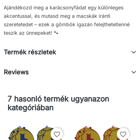
Ajándékozd meg a karácsonyfádat egy különleges
akcentussal, és mutasd meg a macskák iránti
szeretetedet – ezek a gömbök igazán felejthetetlenné
teszik az ünnepeket! 🐾
Termék részletek
Reviews
7 hasonló termék ugyanazon
kategóriában
favorite_border
favorite_border