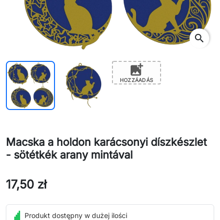
search
add_photo_alternate
HOZZÁADÁS
Macska a holdon karácsonyi díszkészlet
- sötétkék arany mintával
17,50 zł
Produkt dostępny w dużej ilości