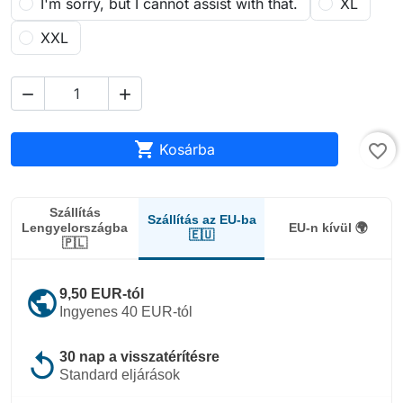
I'm sorry, but I cannot assist with that.
XL
XXL



Kosárba
favorite_border
Szállítás
Szállítás az EU-ba
Lengyelországba
EU-n kívül 🌍
🇪🇺
🇵🇱
public
9,50 EUR-tól
Ingyenes 40 EUR-tól
replay
30 nap a visszatérítésre
Standard eljárások