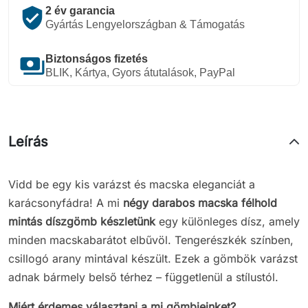
verified_user
2 év garancia
Gyártás Lengyelországban & Támogatás
payments
Biztonságos fizetés
BLIK, Kártya, Gyors átutalások, PayPal
Leírás
Vidd be egy kis varázst és macska eleganciát a
karácsonyfádra! A mi
négy darabos macska félhold
mintás díszgömb készletünk
egy különleges dísz, amely
minden macskabarátot elbűvöl. Tengerészkék színben,
csillogó arany mintával készült. Ezek a gömbök varázst
adnak bármely belső térhez – függetlenül a stílustól.
Miért érdemes választani a mi gömbjeinket?