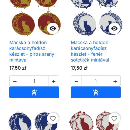


Macska a holdon
Macska a holdon
karácsonyfadísz
karácsonyfadísz
készlet - piros arany
készlet - fehér
mintával
sötétkék mintával
17,50 zł
17,50 zł




Kosárba
Kosárba


favorite_border
favorite_border