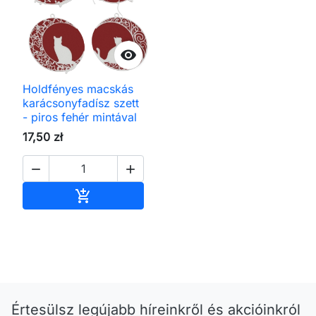

Holdfényes macskás
karácsonyfadísz szett
- piros fehér mintával
17,50 zł


Kosárba

Értesülsz legújabb híreinkről és akcióinkról