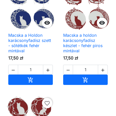


Macska a Holdon
Macska a holdon
karácsonyfadísz szett
karácsonyfadísz
- sötétkék fehér
készlet - fehér piros
mintával
mintával
17,50 zł
17,50 zł




Kosárba
Kosárba


favorite_border